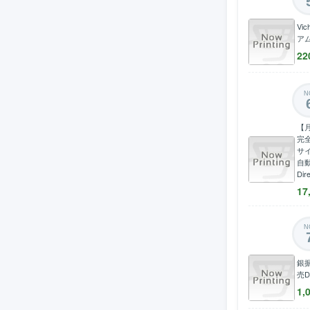
Vic
ア
22
N
【月
完
サ
自動
Dir
17
N
銀
売D
1,