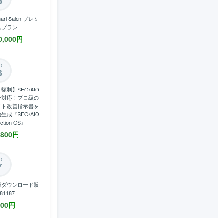
5
harl Salon プレミ
ムプラン
0,000
円
O.
6
額制】SEO/AIO
全対応！プロ級の
イト改善指示書を
生成『SEO/AIO
ection OS』
,800
円
O.
7
振ダウンロード販
81187
000
円