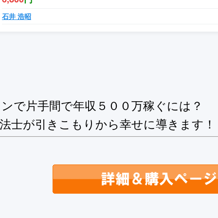
石井 浩昭
ョンで片手間で年収５００万稼ぐには？
療法士が引きこもりから幸せに導きます！