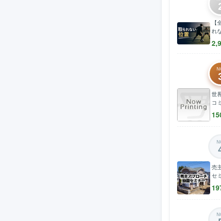
【
れ
2,
N
世
コ
15
N
売
セ
19
N