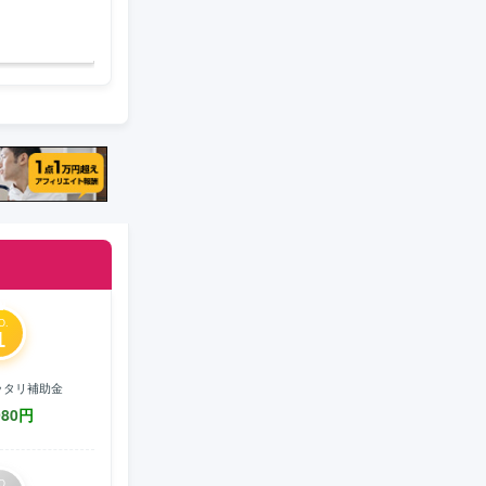
O.
1
ッタリ補助金
980
円
O.