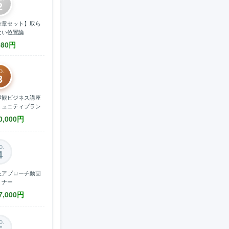
2
全章セット】取ら
ない位置論
980
円
O.
3
界観ビジネス講座
ミュニティプラン
0,000
円
O.
4
主アプローチ動画
ミナー
7,000
円
O.