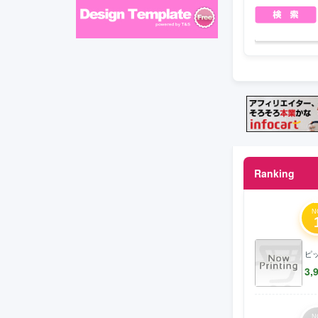
Ranking
N
ピ
3,
N