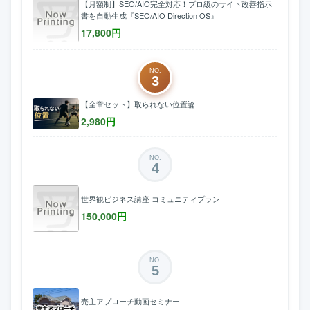
【月額制】SEO/AIO完全対応！プロ級のサイト改善指示
書を自動生成『SEO/AIO Direction OS』
17,800
円
NO.
3
【全章セット】取られない位置論
2,980
円
NO.
4
世界観ビジネス講座 コミュニティプラン
150,000
円
NO.
5
売主アプローチ動画セミナー