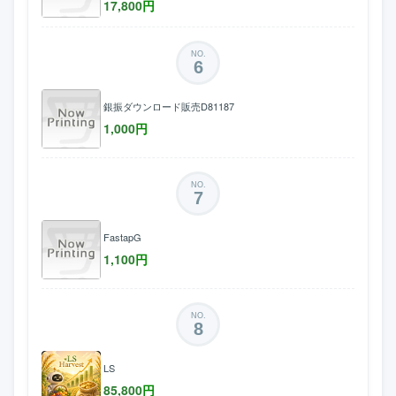
17,800
円
NO.
6
銀振ダウンロード販売D81187
1,000
円
NO.
7
FastapG
1,100
円
NO.
8
LS
85,800
円