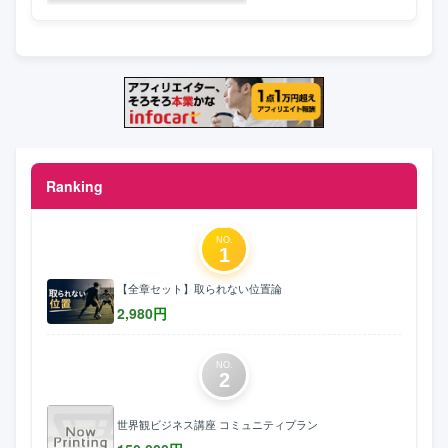
Ranking
NO.
1
【全章セット】取られない位置論
2,980
円
NO.
2
世界観ビジネス講座 コミュニティプラン