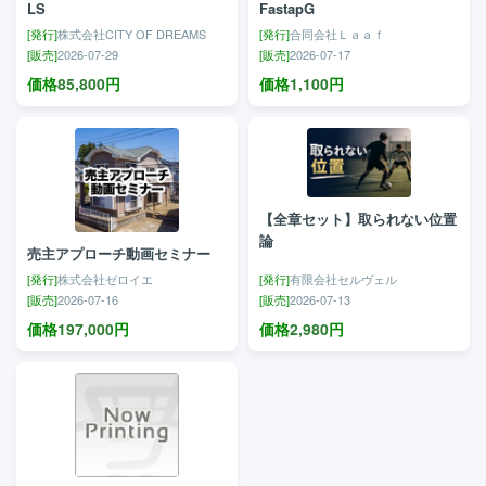
LS
FastapG
[発行]
株式会社CITY OF DREAMS
[発行]
合同会社Ｌａａｆ
[販売]
2026-07-29
[販売]
2026-07-17
価格
85,800
円
価格
1,100
円
【全章セット】取られない位置
論
売主アプローチ動画セミナー
[発行]
株式会社ゼロイエ
[発行]
有限会社セルヴェル
[販売]
2026-07-16
[販売]
2026-07-13
価格
197,000
円
価格
2,980
円