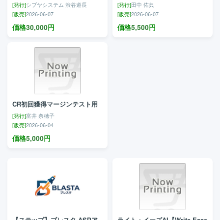
[発行]
シブヤシステム 渋谷道長
[発行]
田中 佑典
[販売]
2026-06-07
[販売]
2026-06-07
価格
30,000
円
価格
5,500
円
CR初回獲得マージンテスト用
[発行]
富井 奈穂子
[販売]
2026-06-04
価格
5,000
円
【ステップ】ブレスタ-ASPア
ライト・イーズAI【Write Ease