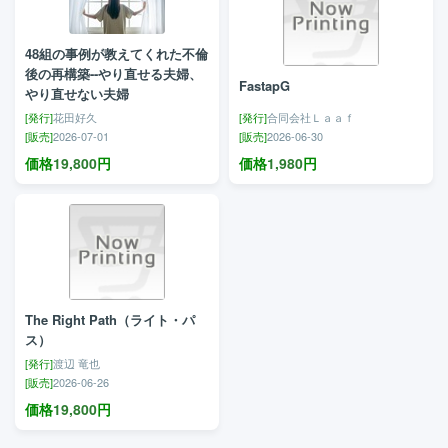
48組の事例が教えてくれた不倫
後の再構築--やり直せる夫婦、
FastapG
やり直せない夫婦
[発行]
花田好久
[発行]
合同会社Ｌａａｆ
[販売]
2026-07-01
[販売]
2026-06-30
価格
19,800
円
価格
1,980
円
The Right Path（ライト・パ
ス）
[発行]
渡辺 竜也
[販売]
2026-06-26
価格
19,800
円