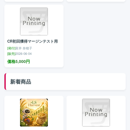
CR初回獲得マージンテスト用
[発行]
富井 奈穂子
[販売]
2026-06-04
価格
5,000
円
新着商品