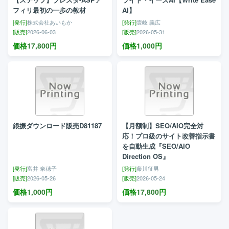
フィリ最初の一歩の教材
AI】
[発行]
株式会社あいもか
[発行]
壹岐 義広
[販売]
2026-06-03
[販売]
2026-05-31
価格
17,800
円
価格
1,000
円
銀振ダウンロード販売D81187
【月額制】SEO/AIO完全対
応！プロ級のサイト改善指示書
を自動生成『SEO/AIO
Direction OS』
[発行]
富井 奈穂子
[発行]
藤川征男
[販売]
2026-05-26
[販売]
2026-05-24
価格
1,000
円
価格
17,800
円