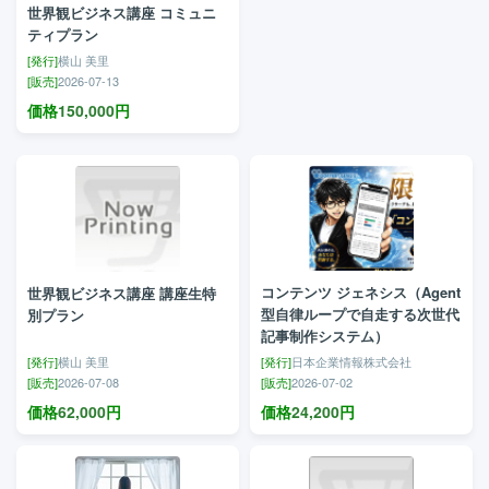
世界観ビジネス講座 コミュニ
ティプラン
[発行]
横山 美里
[販売]
2026-07-13
価格
150,000
円
コンテンツ ジェネシス（Agent
世界観ビジネス講座 講座生特
型自律ループで自走する次世代
別プラン
記事制作システム）
[発行]
横山 美里
[発行]
日本企業情報株式会社
[販売]
2026-07-08
[販売]
2026-07-02
価格
62,000
円
価格
24,200
円