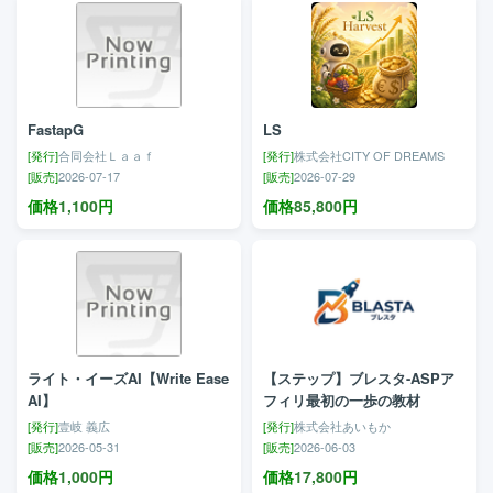
FastapG
LS
[発行]
合同会社Ｌａａｆ
[発行]
株式会社CITY OF DREAMS
[販売]
2026-07-17
[販売]
2026-07-29
価格
1,100
円
価格
85,800
円
ライト・イーズAI【Write Ease
【ステップ】ブレスタ-ASPア
AI】
フィリ最初の一歩の教材
[発行]
壹岐 義広
[発行]
株式会社あいもか
[販売]
2026-05-31
[販売]
2026-06-03
価格
1,000
円
価格
17,800
円