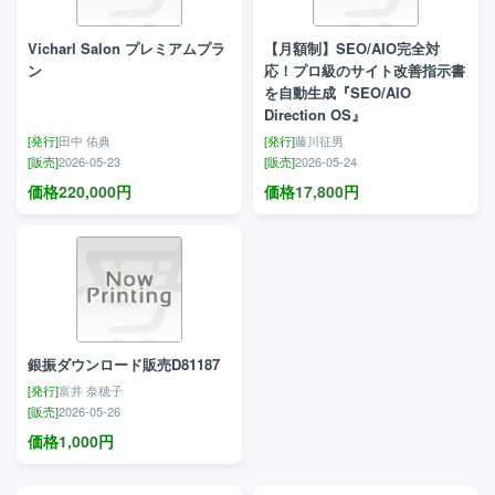
Vicharl Salon プレミアムプラ
【月額制】SEO/AIO完全対
ン
応！プロ級のサイト改善指示書
を自動生成『SEO/AIO
Direction OS』
[発行]
田中 佑典
[発行]
藤川征男
[販売]
2026-05-23
[販売]
2026-05-24
価格
220,000
円
価格
17,800
円
銀振ダウンロード販売D81187
[発行]
富井 奈穂子
[販売]
2026-05-26
価格
1,000
円