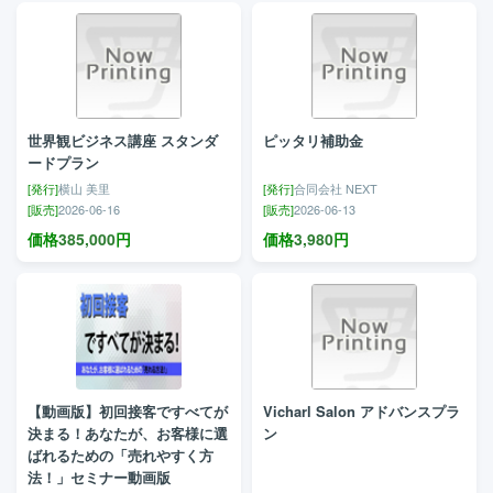
世界観ビジネス講座 スタンダ
ピッタリ補助金
ードプラン
[発行]
横山 美里
[発行]
合同会社 NEXT
[販売]
2026-06-16
[販売]
2026-06-13
価格
385,000
円
価格
3,980
円
【動画版】初回接客ですべてが
Vicharl Salon アドバンスプラ
決まる！あなたが、お客様に選
ン
ばれるための「売れやすく方
法！」セミナー動画版