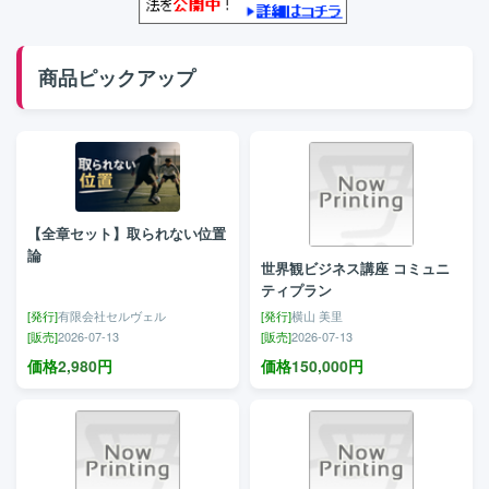
商品ピックアップ
【全章セット】取られない位置
論
世界観ビジネス講座 コミュニ
ティプラン
[発行]
有限会社セルヴェル
[発行]
横山 美里
[販売]
2026-07-13
[販売]
2026-07-13
価格
2,980
円
価格
150,000
円