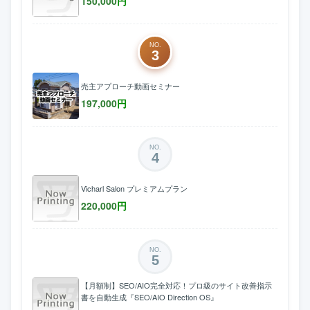
150,000
円
NO.
3
売主アプローチ動画セミナー
197,000
円
NO.
4
Vicharl Salon プレミアムプラン
220,000
円
NO.
5
【月額制】SEO/AIO完全対応！プロ級のサイト改善指示
書を自動生成『SEO/AIO Direction OS』