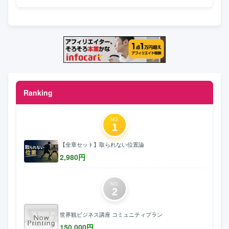
Ranking
NO.
1
【全章セット】取られない位置論
2,980
円
NO.
2
世界観ビジネス講座 コミュニティプラン
150,000
円