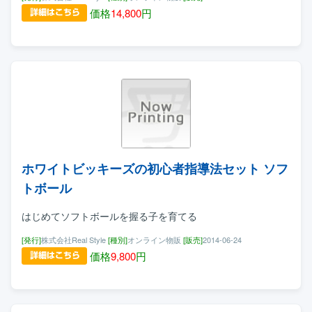
価格
14,800
円
ホワイトビッキーズの初心者指導法セット ソフ
トボール
はじめてソフトボールを握る子を育てる
[発行]
株式会社Real Style
[種別]
オンライン物販
[販売]
2014-06-24
価格
9,800
円