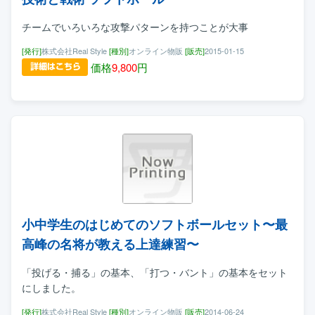
チームでいろいろな攻撃パターンを持つことが大事
[発行]
株式会社Real Style
[種別]
オンライン物販
[販売]
2015-01-15
価格
9,800
円
小中学生のはじめてのソフトボールセット〜最
高峰の名将が教える上達練習〜
「投げる・捕る」の基本、「打つ・バント」の基本をセット
にしました。
[発行]
株式会社Real Style
[種別]
オンライン物販
[販売]
2014-06-24