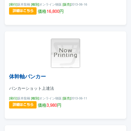
[発行]
坂本龍楠
[種別]
オンライン物販
[販売]
2013-06-16
価格
16,800
円
体幹軸バンカー
バンカーショット上達法
[発行]
坂本龍楠
[種別]
オンライン物販
[販売]
2013-06-11
価格
3,980
円