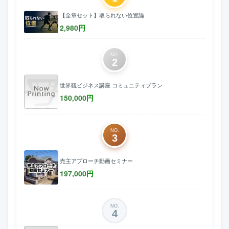
【全章セット】取られない位置論
2,980
円
NO.
2
世界観ビジネス講座 コミュニティプラン
150,000
円
NO.
3
売主アプローチ動画セミナー
197,000
円
NO.
4