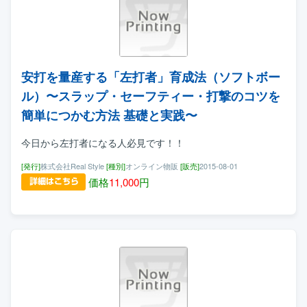
安打を量産する「左打者」育成法（ソフトボー
ル）〜スラップ・セーフティー・打撃のコツを
簡単につかむ方法 基礎と実践〜
今日から左打者になる人必見です！！
[発行]
株式会社Real Style
[種別]
オンライン物販
[販売]
2015-08-01
価格
11,000
円