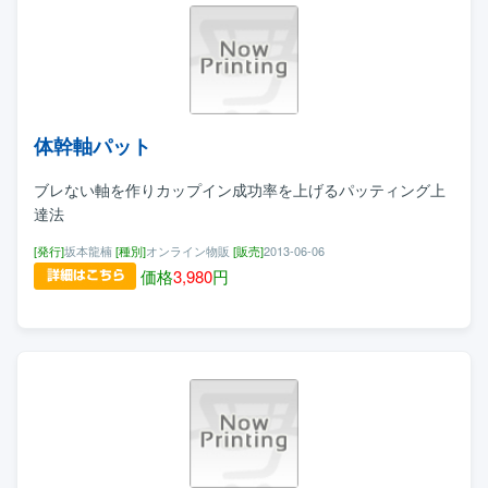
体幹軸パット
ブレない軸を作りカップイン成功率を上げるパッティング上
達法
[発行]
坂本龍楠
[種別]
オンライン物販
[販売]
2013-06-06
価格
3,980
円