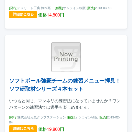
[発行]
アスリート工房 鈴木亮二
[種別]
オンライン物販
[販売]
2013-03-18
価格
14,800
円
ソフトボール強豪チームの練習メニュー拝見！
ソフ研取材シリーズ４本セット
いつもと同じ、マンネリの練習法になっていませんか？ワン
パターンの練習法では選手も楽しめません。
[発行]
株式会社元気クラブステーション
[種別]
オンライン物販
[販売]
2013-02-
04
価格
19,800
円