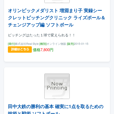
オリンピックメダリスト 増淵まり子 実録シー
クレットピッチングクリニック ライズボール＆
チェンジアップ編 ソフトボール
ピッチングはたった１球で変えられる！！
[発行]
株式会社Real Style
[種別]
オンライン物販
[販売]
2015-01-15
価格
7,800
円
田中大鉄の勝利の基本 確実に1点を取るための
技術と戦術 ソフトボール