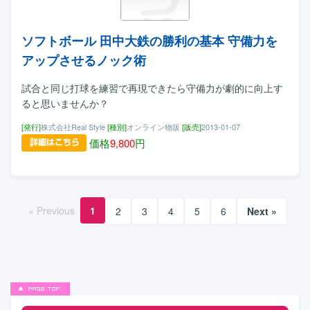
ソフトボール 田中大鉄の勝利の基本 守備力を
アップさせるノック術
試合と同じ打球を練習で再現できたら守備力が劇的に向上す
ると思いませんか？
[発行]
株式会社Real Style
[種別]
オンライン物販
[販売]
2013-01-07
価格
9,800
円
« Previous
1
2
3
4
5
6
Next »