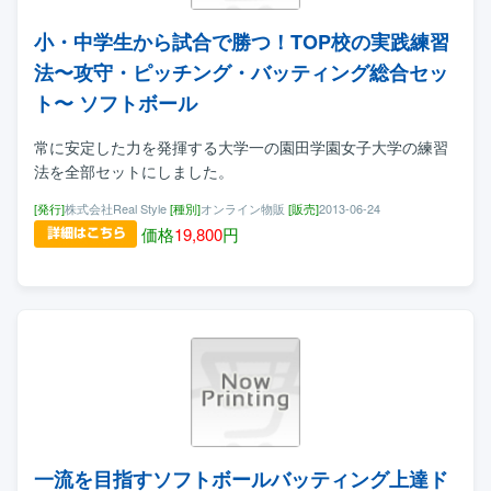
小・中学生から試合で勝つ！TOP校の実践練習
法〜攻守・ピッチング・バッティング総合セッ
ト〜 ソフトボール
常に安定した力を発揮する大学一の園田学園女子大学の練習
法を全部セットにしました。
[発行]
株式会社Real Style
[種別]
オンライン物販
[販売]
2013-06-24
価格
19,800
円
一流を目指すソフトボールバッティング上達ド