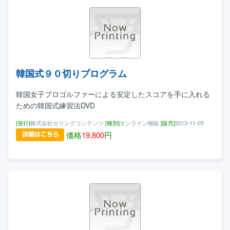
韓国式９０切りプログラム
韓国女子プロゴルファーによる安定したスコアを手に入れる
ための韓国式練習法DVD
[発行]
株式会社セリングコンテンツ
[種別]
オンライン物販
[販売]
2013-11-05
価格
19,800
円