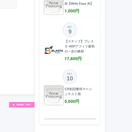
AI【Write Ease AI】
1,000
円
NO.
9
【ステップ】ブレス
タ-ASPアフィリ最初
の一歩の教材
17,800
円
NO.
10
CR初回獲得マージ
ンテスト用
5,000
円