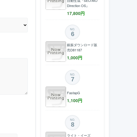
自動生成『SEO/AIO
Direction OS』
17,800
円
NO.
6
銀振ダウンロード販
売D81187
1,000
円
NO.
7
FastapG
1,100
円
NO.
8
ライト・イーズ