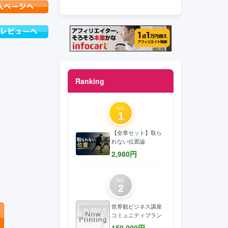
Ranking
NO.
1
【全章セット】取ら
れない位置論
2,980
円
NO.
2
世界観ビジネス講座
コミュニティプラン
150,000
円