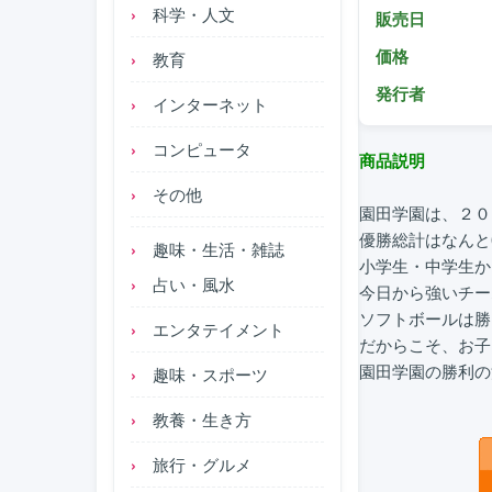
科学・人文
販売日
価格
教育
発行者
インターネット
コンピュータ
商品説明
その他
園田学園は、２０
優勝総計はなんと
趣味・生活・雑誌
小学生・中学生か
占い・風水
今日から強いチー
ソフトボールは勝
エンタテイメント
だからこそ、お子
園田学園の勝利の
趣味・スポーツ
教養・生き方
旅行・グルメ