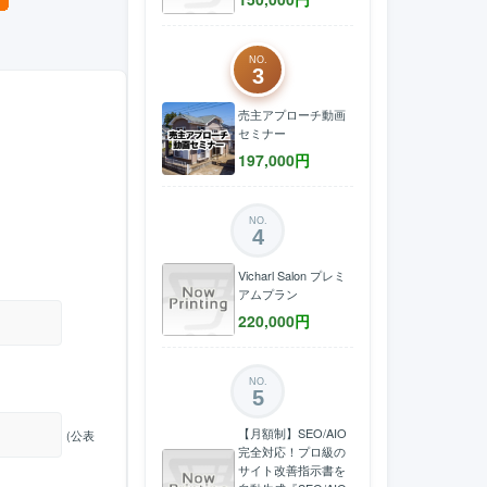
NO.
3
売主アプローチ動画
セミナー
197,000
円
NO.
4
Vicharl Salon プレミ
アムプラン
220,000
円
NO.
5
【月額制】SEO/AIO
(公表
完全対応！プロ級の
サイト改善指示書を