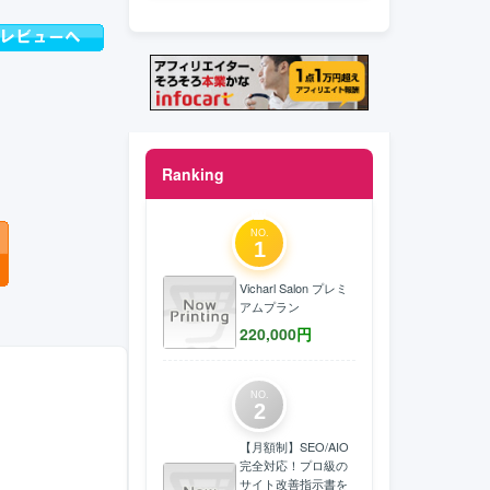
Ranking
NO.
1
Vicharl Salon プレミ
アムプラン
220,000
円
NO.
2
【月額制】SEO/AIO
完全対応！プロ級の
サイト改善指示書を