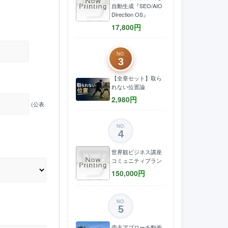
自動生成『SEO/AIO
Direction OS』
17,800
円
NO.
3
【全章セット】取ら
れない位置論
2,980
円
(公表
NO.
4
世界観ビジネス講座
コミュニティプラン
150,000
円
NO.
5
売主アプローチ動画