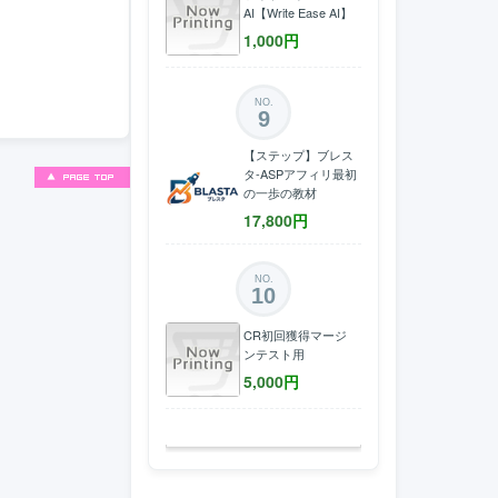
AI【Write Ease AI】
1,000
円
NO.
9
【ステップ】ブレス
タ-ASPアフィリ最初
の一歩の教材
17,800
円
NO.
10
CR初回獲得マージ
ンテスト用
5,000
円