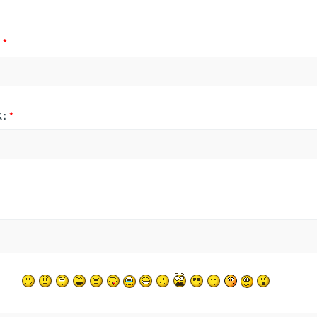
*
:
*