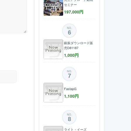
セミナー
197,000
円
NO.
6
銀振ダウンロード販
売D81187
1,000
円
NO.
7
FastapG
1,100
円
NO.
8
ライト・イーズ