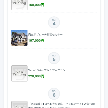
150,000
円
NO.
4
売主アプローチ動画セミナー
197,000
円
NO.
5
Vicharl Salon プレミアムプラン
220,000
円
NO.
6
【月額制】SEO/AIO完全対応！プロ級のサイト改善指示
書を自動生成『SEO/AIO Direction OS』