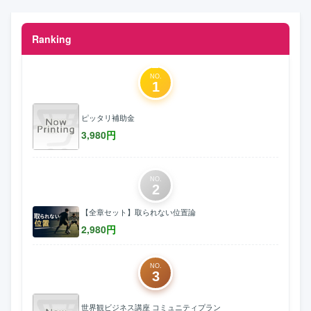
Ranking
NO.
1
ピッタリ補助金
3,980
円
NO.
2
【全章セット】取られない位置論
2,980
円
NO.
3
世界観ビジネス講座 コミュニティプラン