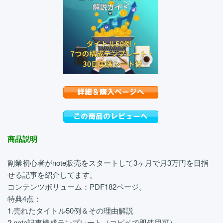
商品説明
副業初心者がnote販売をスタートして3ヶ月で月3万円を目指
せる記事を紹介してます。
コンテンツボリューム：PDF182ページ。
特典4点：
1.売れたタイトル50例＆その理由解説
2.note記事構成テンプレート（コピペで即使用可）