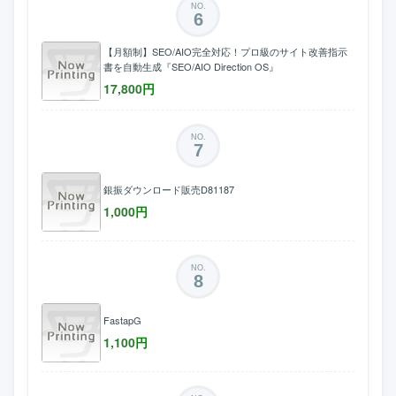
NO.
6
【月額制】SEO/AIO完全対応！プロ級のサイト改善指示
書を自動生成『SEO/AIO Direction OS』
17,800
円
NO.
7
銀振ダウンロード販売D81187
1,000
円
NO.
8
FastapG
1,100
円