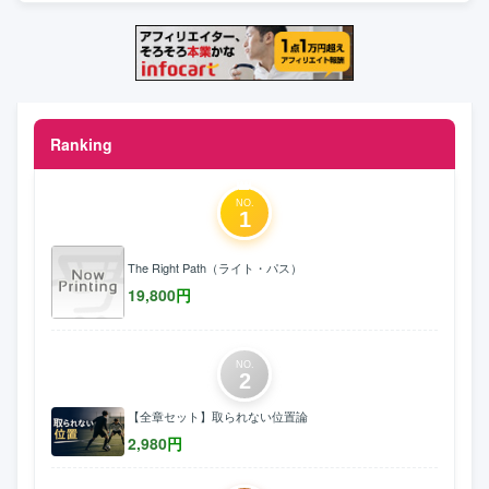
Ranking
NO.
1
The Right Path（ライト・パス）
19,800
円
NO.
2
【全章セット】取られない位置論
2,980
円