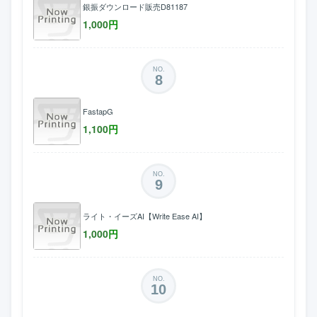
銀振ダウンロード販売D81187
1,000
円
NO.
8
FastapG
1,100
円
NO.
9
ライト・イーズAI【Write Ease AI】
1,000
円
NO.
10