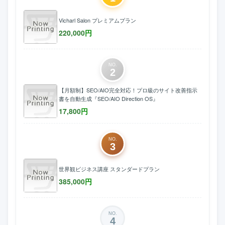
Vicharl Salon プレミアムプラン
220,000
円
NO.
2
【月額制】SEO/AIO完全対応！プロ級のサイト改善指示
書を自動生成『SEO/AIO Direction OS』
17,800
円
NO.
3
世界観ビジネス講座 スタンダードプラン
385,000
円
NO.
4