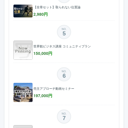
【全章セット】取られない位置論
2,980
円
NO.
5
世界観ビジネス講座 コミュニティプラン
150,000
円
NO.
6
売主アプローチ動画セミナー
197,000
円
NO.
7