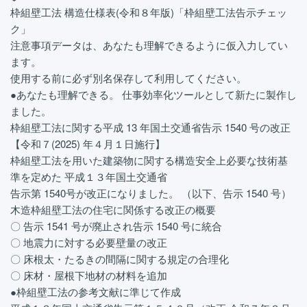
枠組壁工法 構造仕様表(令和８年版)「枠組壁工法告示チェッ
ク」
注意事項データは、あなたも理解できるように仮入力してい
ます。
使用する前に必ず別名保存して利用してください。
●あなたも理解できる。 仕事効率化ツールとして新たに製作し
ました。
枠組壁工法に関する平成 13 年国土交通省告示 1540 号の改正
【令和７(2025) 年４月１日施行】
枠組壁工法を用いた建築物に関する構造安全上必要な技術基
準を定めた 平成１３年国土交通省
告示第 1540号が改正になりました。 （以下、告示 1540 号）
木造枠組壁工法の住宅に関係する改正の概要
〇 告示 1541 号が廃止され告示 1540 号に統合
〇 地震力に対する必要壁量の改正
〇 床根太・たるきの間隔に関する規定の合理化
〇 床材・屋根下地材の材料を追加
●枠組壁工法の参考文献に準じて作成