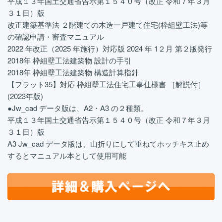
平成１３年国土交通省告示第１５４０号（改正 令和７年３月
３１日）版
改正建築基準法 ２階建ての木造一戸建て住宅(枠組壁工法)等
の確認申請・審査マニュアル
2022 年改正（2025 年施行）対応版 2024 年 1２月 第２版発行
2018年 枠組壁工法建築物 設計の手引
2018年 枠組壁工法建築物 構造計算指針
【フラット35】対応 枠組壁工法住宅工事仕様書 ［解説付］
(2023年版)
●Jw_cad データ版は、A2・A3 の２種類。
平成１３年国土交通省告示第１５４０号（改正 令和７年３月
３１日）版
A3 Jw_cad データ版は、山折りにして重ねてホッチキス止め
するとマニュアル本として使用可能