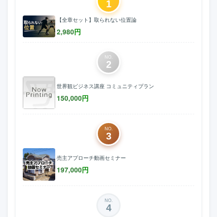
1
【全章セット】取られない位置論
2,980
円
NO.
2
世界観ビジネス講座 コミュニティプラン
150,000
円
NO.
3
売主アプローチ動画セミナー
197,000
円
NO.
4