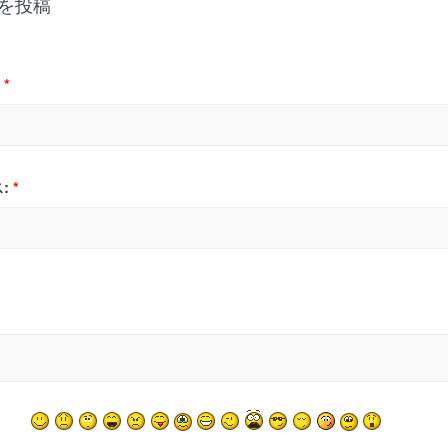
を投稿
*
:
*