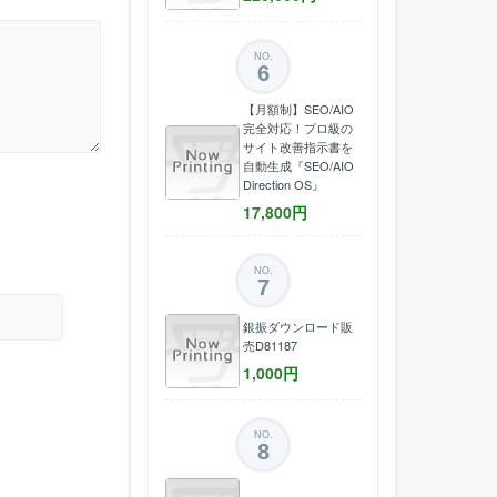
NO.
6
【月額制】SEO/AIO
完全対応！プロ級の
サイト改善指示書を
自動生成『SEO/AIO
Direction OS』
17,800
円
NO.
7
銀振ダウンロード販
売D81187
1,000
円
NO.
8