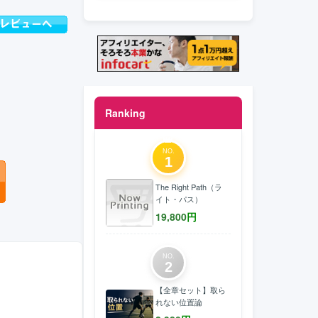
Ranking
NO.
1
The Right Path（ラ
イト・パス）
19,800
円
NO.
2
【全章セット】取ら
れない位置論