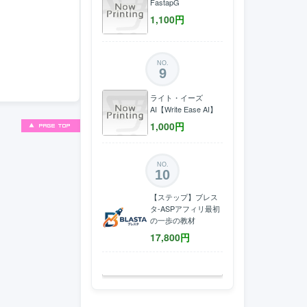
FastapG
1,100
円
NO.
9
ライト・イーズ
AI【Write Ease AI】
1,000
円
NO.
10
【ステップ】ブレス
タ-ASPアフィリ最初
の一歩の教材
17,800
円