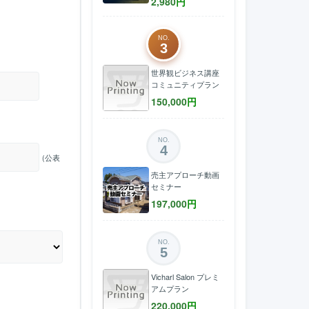
2,980
円
NO.
3
世界観ビジネス講座
コミュニティプラン
150,000
円
NO.
4
(公表
売主アプローチ動画
セミナー
197,000
円
NO.
5
Vicharl Salon プレミ
アムプラン
220,000
円