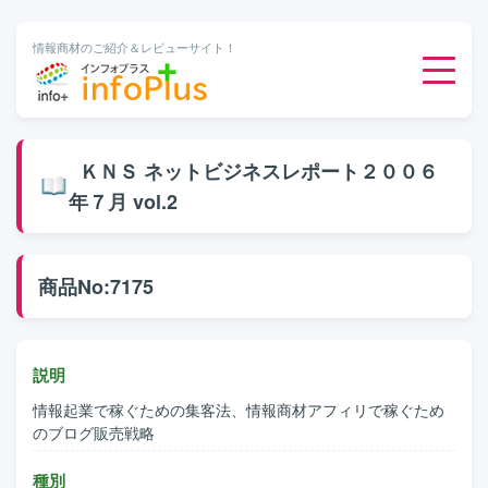
情報商材のご紹介＆レビューサイト！
ダウンロード販売
ＫＮＳ ネットビジネスレポート２００６
年７月 vol.2
有料メルマガ
オンライン物販
商品No:7175
有料会員サービス
説明
無料ダウンロード
情報起業で稼ぐための集客法、情報商材アフィリで稼ぐため
のブログ販売戦略
種別