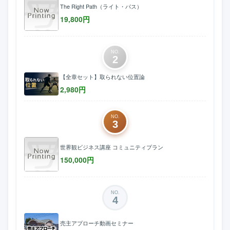
The Right Path（ライト・パス）
19,800
円
NO.
2
【全章セット】取られない位置論
2,980
円
NO.
3
世界観ビジネス講座 コミュニティプラン
150,000
円
NO.
4
売主アプローチ動画セミナー