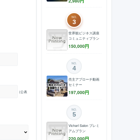
2,980
円
NO.
3
世界観ビジネス講座
コミュニティプラン
150,000
円
NO.
4
売主アプローチ動画
セミナー
197,000
円
(公表
NO.
5
Vicharl Salon プレミ
アムプラン
220,000
円