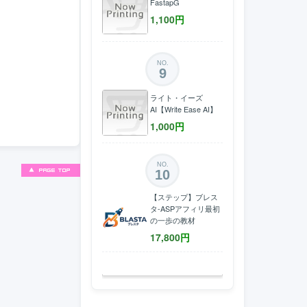
FastapG
1,100
円
NO.
9
ライト・イーズ
AI【Write Ease AI】
1,000
円
NO.
10
【ステップ】ブレス
タ-ASPアフィリ最初
の一歩の教材
17,800
円