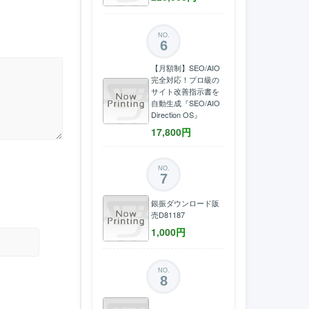
NO.
6
【月額制】SEO/AIO
完全対応！プロ級の
サイト改善指示書を
自動生成『SEO/AIO
Direction OS』
17,800
円
NO.
7
銀振ダウンロード販
売D81187
1,000
円
NO.
8