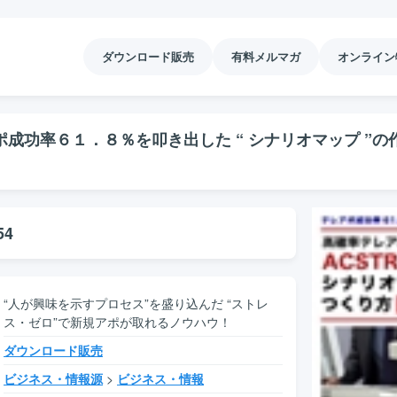
ダウンロード販売
有料メルマガ
オンライン
成功率６１．８％を叩き出した “ シナリオマップ ”の
54
“人が興味を示すプロセス”を盛り込んだ “ストレ
ス・ゼロ”で新規アポが取れるノウハウ！
ダウンロード販売
ビジネス・情報源
>
ビジネス・情報