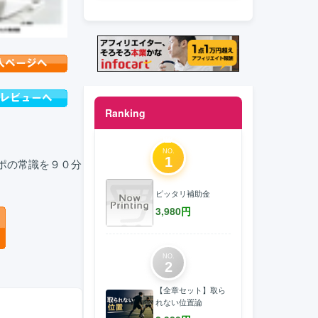
Ranking
NO.
1
アポの常識を９０分
ピッタリ補助金
3,980
円
NO.
2
【全章セット】取ら
れない位置論