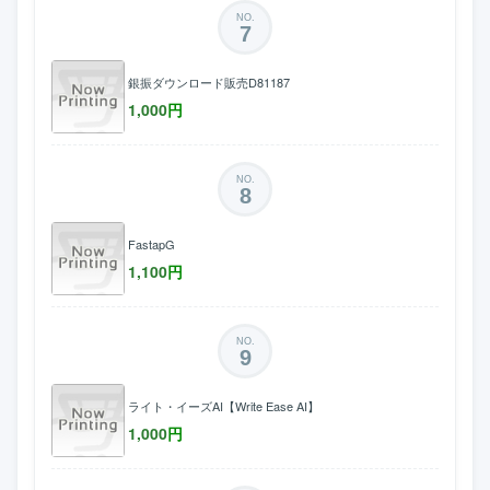
NO.
7
銀振ダウンロード販売D81187
1,000
円
NO.
8
FastapG
1,100
円
NO.
9
ライト・イーズAI【Write Ease AI】
1,000
円