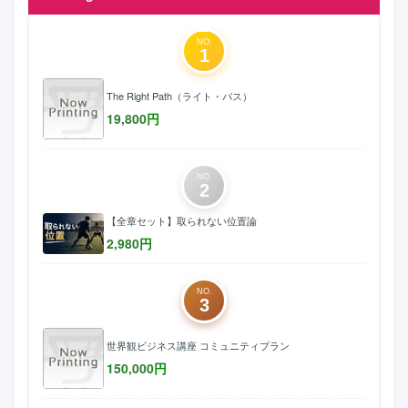
NO.
1
The Right Path（ライト・パス）
19,800
円
NO.
2
【全章セット】取られない位置論
2,980
円
NO.
3
世界観ビジネス講座 コミュニティプラン
150,000
円