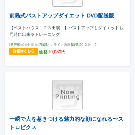
前島式バストアップダイエット DVD配送版
【ベストハウス１２３出演！】バストアップもダイエットも
同時に出来るトレーニング
[発行]
株式会社夢丸
[種別]
オンライン物販
[販売]
2013-04-15
価格
10,080
円
一瞬で人を惹きつける魅力的な顔になれる〜ス
トロビクス