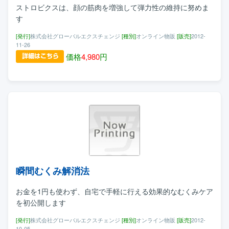
ストロビクスは、顔の筋肉を増強して弾力性の維持に努めま
す
[発行]
株式会社グローバルエクスチェンジ
[種別]
オンライン物販
[販売]
2012-
11-26
価格
4,980
円
瞬間むくみ解消法
お金を1円も使わず、自宅で手軽に行える効果的なむくみケア
を初公開します
[発行]
株式会社グローバルエクスチェンジ
[種別]
オンライン物販
[販売]
2012-
10-05