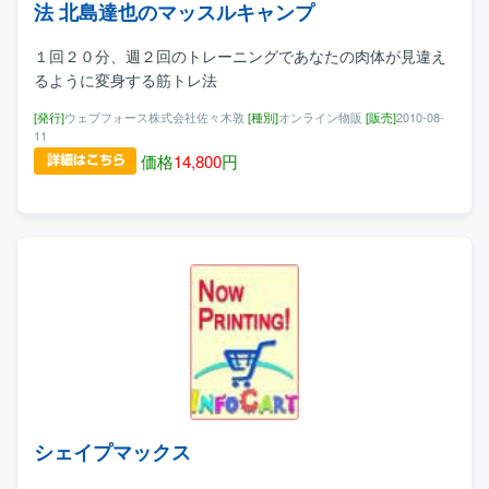
法 北島達也のマッスルキャンプ
１回２０分、週２回のトレーニングであなたの肉体が見違え
るように変身する筋トレ法
[発行]
ウェブフォース株式会社佐々木敦
[種別]
オンライン物販
[販売]
2010-08-
11
価格
14,800
円
シェイプマックス