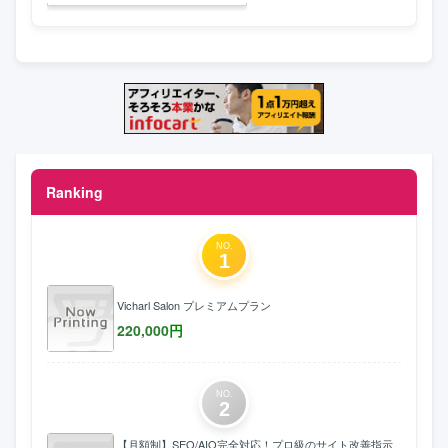
Ranking
NO.
1
Vicharl Salon プレミアムプラン
220,000
円
NO.
2
【月額制】SEO/AIO完全対応！プロ級のサイト改善指示