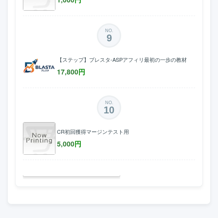
NO.
9
【ステップ】ブレスタ-ASPアフィリ最初の一歩の教材
17,800
円
NO.
10
CR初回獲得マージンテスト用
5,000
円