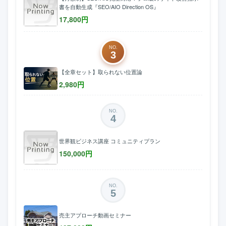
書を自動生成『SEO/AIO Direction OS』
17,800
円
NO.
3
【全章セット】取られない位置論
2,980
円
NO.
4
世界観ビジネス講座 コミュニティプラン
150,000
円
NO.
5
売主アプローチ動画セミナー