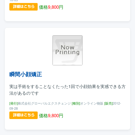
価格
9,800
円
瞬間小顔矯正
実は手術をすることなくたった1回で小顔効果を実感できる方
法があるのです
[発行]
株式会社グローバルエクスチェンジ
[種別]
オンライン物販
[販売]
2012-
09-28
価格
9,800
円