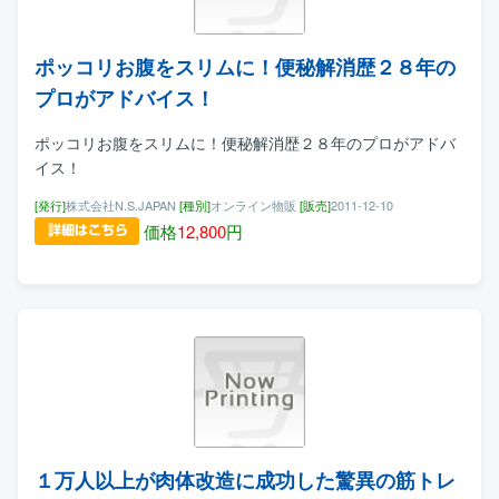
ポッコリお腹をスリムに！便秘解消歴２８年の
プロがアドバイス！
ポッコリお腹をスリムに！便秘解消歴２８年のプロがアドバ
イス！
[発行]
株式会社N.S.JAPAN
[種別]
オンライン物販
[販売]
2011-12-10
価格
12,800
円
１万人以上が肉体改造に成功した驚異の筋トレ