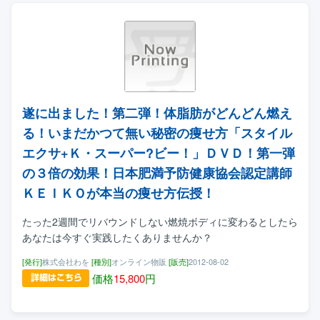
遂に出ました！第二弾！体脂肪がどんどん燃え
る！いまだかつて無い秘密の痩せ方「スタイル
エクサ+Ｋ・スーパー?ビー！」ＤＶＤ！第一弾
の３倍の効果！日本肥満予防健康協会認定講師
ＫＥＩＫＯが本当の痩せ方伝授！
たった2週間でリバウンドしない燃焼ボディに変わるとしたら
あなたは今すぐ実践したくありませんか？
[発行]
株式会社わを
[種別]
オンライン物販
[販売]
2012-08-02
価格
15,800
円