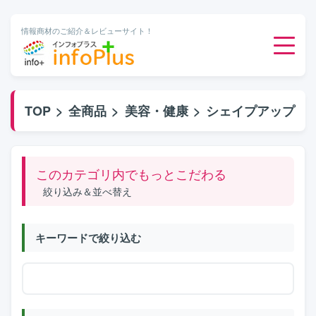
情報商材のご紹介＆レビューサイト！
ダウンロード販売
TOP
>
全商品
>
美容・健康
>
シェイプアップ
有料メルマガ
このカテゴリ内でもっとこだわる
オンライン物販
絞り込み＆並べ替え
有料会員サービス
キーワードで絞り込む
無料ダウンロード