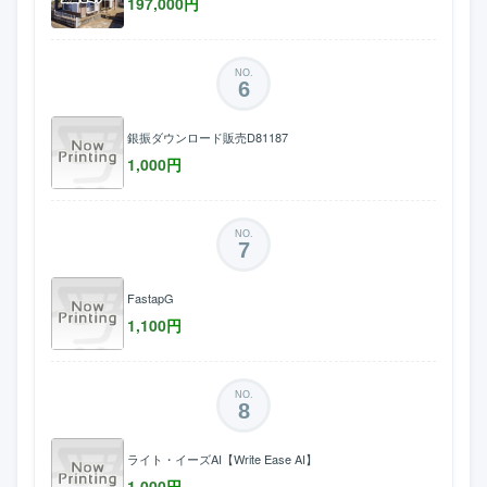
197,000
円
NO.
6
銀振ダウンロード販売D81187
1,000
円
NO.
7
FastapG
1,100
円
NO.
8
ライト・イーズAI【Write Ease AI】
1,000
円