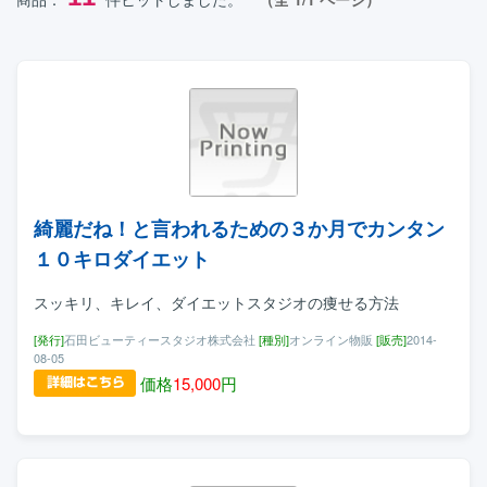
綺麗だね！と言われるための３か月でカンタン
１０キロダイエット
スッキリ、キレイ、ダイエットスタジオの痩せる方法
[発行]
石田ビューティースタジオ株式会社
[種別]
オンライン物販
[販売]
2014-
08-05
価格
15,000
円