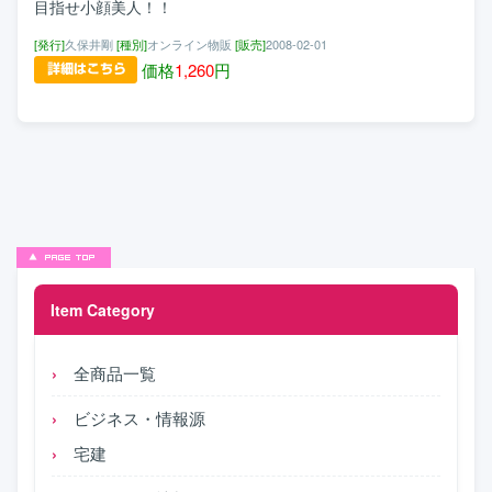
目指せ小顔美人！！
[発行]
久保井剛
[種別]
オンライン物販
[販売]
2008-02-01
価格
1,260
円
Item Category
全商品一覧
ビジネス・情報源
宅建