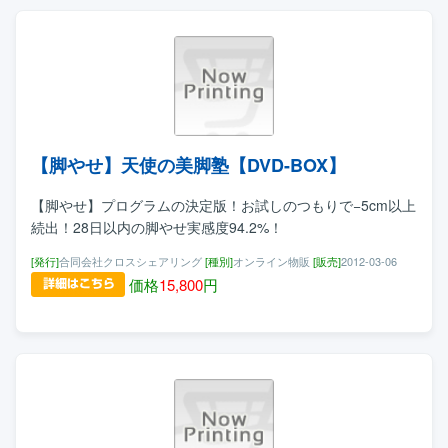
【脚やせ】天使の美脚塾【DVD-BOX】
【脚やせ】プログラムの決定版！お試しのつもりで−5cm以上
続出！28日以内の脚やせ実感度94.2%！
[発行]
合同会社クロスシェアリング
[種別]
オンライン物販
[販売]
2012-03-06
価格
15,800
円