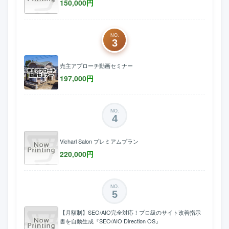
150,000
円
NO.
3
売主アプローチ動画セミナー
197,000
円
NO.
4
Vicharl Salon プレミアムプラン
220,000
円
NO.
5
【月額制】SEO/AIO完全対応！プロ級のサイト改善指示
書を自動生成『SEO/AIO Direction OS』