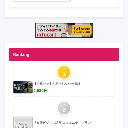
Ranking
NO.
1
【全章セット】取られない位置論
2,980
円
NO.
2
世界観ビジネス講座 コミュニティプラン