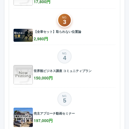
17,800
円
NO.
3
【全章セット】取られない位置論
2,980
円
NO.
4
世界観ビジネス講座 コミュニティプラン
150,000
円
NO.
5
売主アプローチ動画セミナー
197,000
円