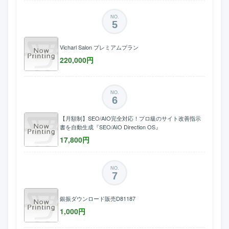
NO.
5
Vicharl Salon プレミアムプラン
220,000
円
NO.
6
【月額制】SEO/AIO完全対応！プロ級のサイト改善指示
書を自動生成『SEO/AIO Direction OS』
17,800
円
NO.
7
銀振ダウンロード販売D81187
1,000
円