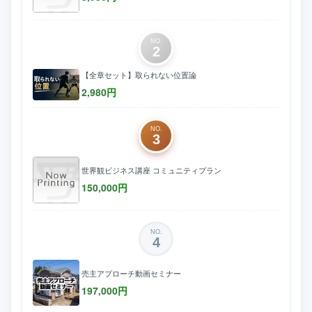
NO.
2
【全章セット】取られない位置論
2,980
円
NO.
3
世界観ビジネス講座 コミュニティプラン
150,000
円
NO.
4
売主アプローチ動画セミナー
197,000
円