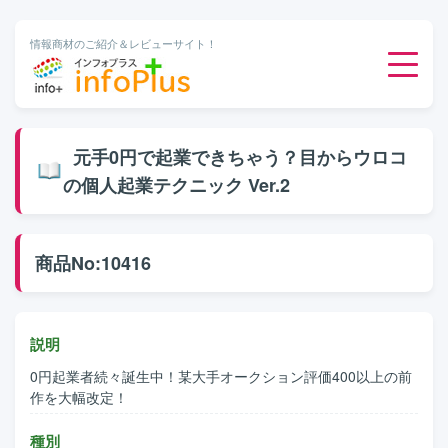
情報商材のご紹介＆レビューサイト！
ダウンロード販売
元手0円で起業できちゃう？目からウロコ
の個人起業テクニック Ver.2
有料メルマガ
オンライン物販
商品No:10416
有料会員サービス
説明
無料ダウンロード
0円起業者続々誕生中！某大手オークション評価400以上の前
作を大幅改定！
種別