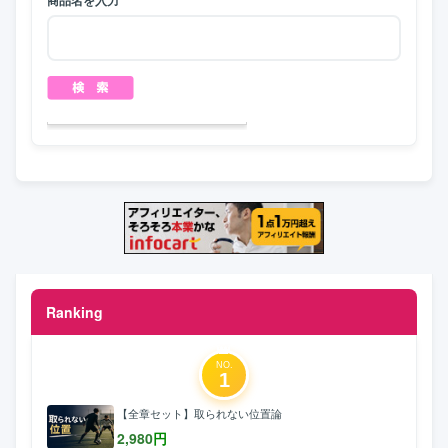
商品名を入力
Ranking
NO.
1
【全章セット】取られない位置論
2,980
円