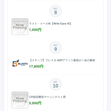
NO.
8
ライト・イーズAI【Write Ease AI】
1,000
円
NO.
9
【ステップ】ブレスタ-ASPアフィリ最初の一歩の教材
17,800
円
NO.
10
CR初回獲得マージンテスト用
5,000
円