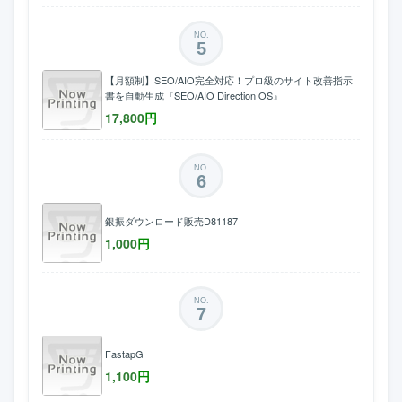
NO.
5
【月額制】SEO/AIO完全対応！プロ級のサイト改善指示
書を自動生成『SEO/AIO Direction OS』
17,800
円
NO.
6
銀振ダウンロード販売D81187
1,000
円
NO.
7
FastapG
1,100
円