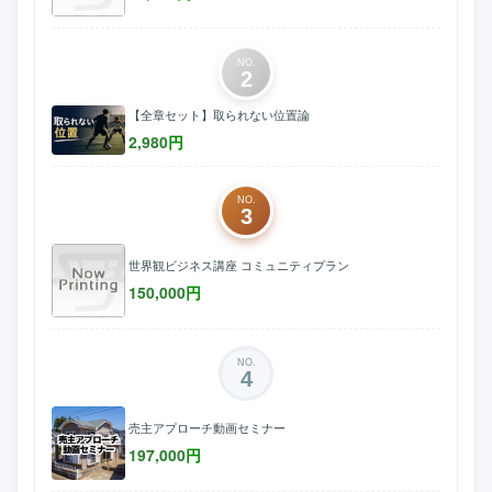
NO.
2
【全章セット】取られない位置論
2,980
円
NO.
3
世界観ビジネス講座 コミュニティプラン
150,000
円
NO.
4
売主アプローチ動画セミナー
197,000
円