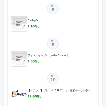
NO.
8
FastapG
1,100
円
NO.
9
ライト・イーズAI【Write Ease AI】
1,000
円
NO.
10
【ステップ】ブレスタ-ASPアフィリ最初の一歩の教材
17,800
円