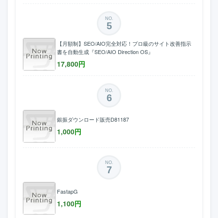
NO.
5
【月額制】SEO/AIO完全対応！プロ級のサイト改善指示
書を自動生成『SEO/AIO Direction OS』
17,800
円
NO.
6
銀振ダウンロード販売D81187
1,000
円
NO.
7
FastapG
1,100
円