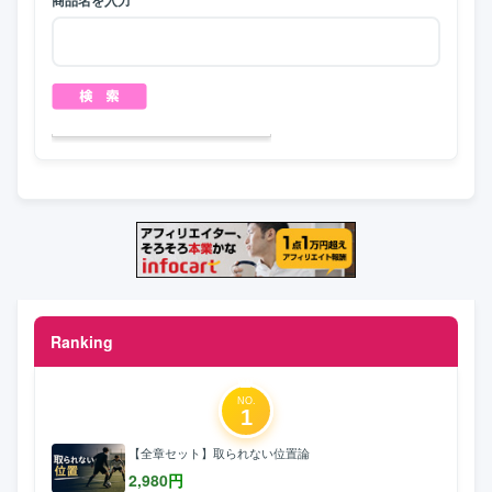
Ranking
NO.
1
【全章セット】取られない位置論
2,980
円