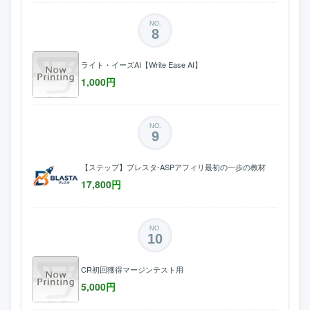
NO.
8
ライト・イーズAI【Write Ease AI】
1,000
円
NO.
9
【ステップ】ブレスタ-ASPアフィリ最初の一歩の教材
17,800
円
NO.
10
CR初回獲得マージンテスト用
5,000
円