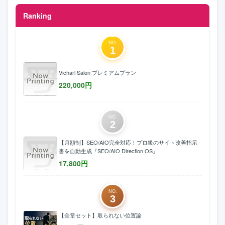
Ranking
NO.
1
Vicharl Salon プレミアムプラン
220,000
円
NO.
2
【月額制】SEO/AIO完全対応！プロ級のサイト改善指示
書を自動生成『SEO/AIO Direction OS』
17,800
円
NO.
3
【全章セット】取られない位置論