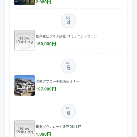
2,980
円
NO.
4
世界観ビジネス講座 コミュニティプラン
150,000
円
NO.
5
売主アプローチ動画セミナー
197,000
円
NO.
6
銀振ダウンロード販売D81187
1,000
円