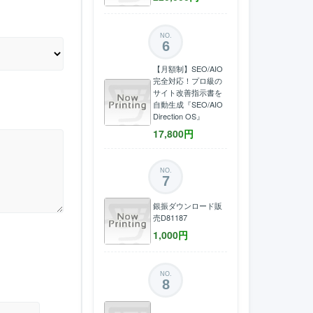
NO.
6
【月額制】SEO/AIO
完全対応！プロ級の
サイト改善指示書を
自動生成『SEO/AIO
Direction OS』
17,800
円
NO.
7
銀振ダウンロード販
売D81187
1,000
円
NO.
8