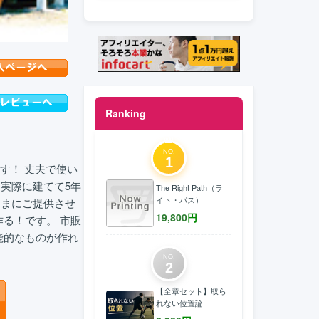
Ranking
NO.
1
す！ 丈夫で使い
実際に建てて5年
The Right Path（ラ
イト・パス）
さまにご提供させ
19,800
円
る！です。 市販
能的なものが作れ
NO.
2
【全章セット】取ら
れない位置論