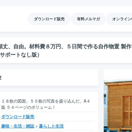
ダウンロード販売
有料メルマガ
オンライン
丈、自由。材料費８万円、５日間で作る自作物置 製作
サポートなし版）
2
１８枚の図面、５５枚の写真を盛り込んだ、A４
版 ５４ページのボリューム！
ダウンロード販売
趣味・生活・雑誌
>
暮らしと生活