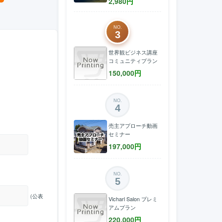
2,980
円
NO.
3
世界観ビジネス講座
コミュニティプラン
150,000
円
NO.
4
売主アプローチ動画
セミナー
197,000
円
NO.
5
(公表
Vicharl Salon プレミ
アムプラン
220,000
円