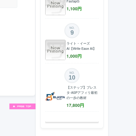
FastapG
1,100
円
NO.
9
ライト・イーズ
AI【Write Ease AI】
1,000
円
NO.
10
【ステップ】ブレス
タ-ASPアフィリ最初
の一歩の教材
17,800
円