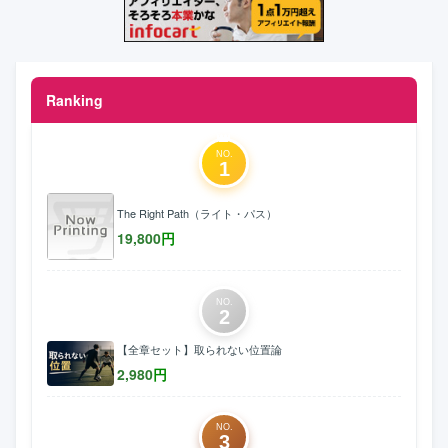
Ranking
NO.
1
The Right Path（ライト・パス）
19,800
円
NO.
2
【全章セット】取られない位置論
2,980
円
NO.
3