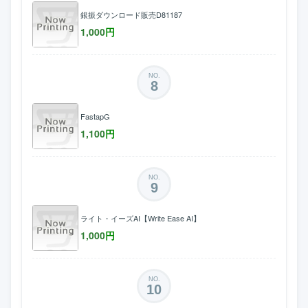
銀振ダウンロード販売D81187
1,000
円
NO.
8
FastapG
1,100
円
NO.
9
ライト・イーズAI【Write Ease AI】
1,000
円
NO.
10