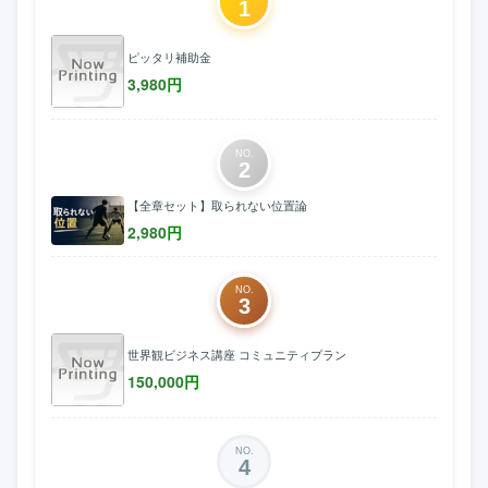
1
ピッタリ補助金
3,980
円
NO.
2
【全章セット】取られない位置論
2,980
円
NO.
3
世界観ビジネス講座 コミュニティプラン
150,000
円
NO.
4