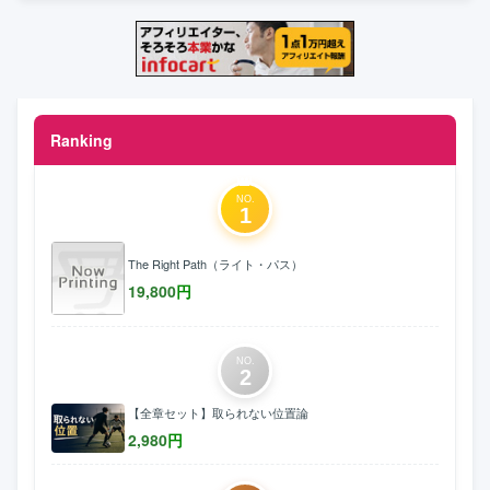
Ranking
NO.
1
The Right Path（ライト・パス）
19,800
円
NO.
2
【全章セット】取られない位置論
2,980
円