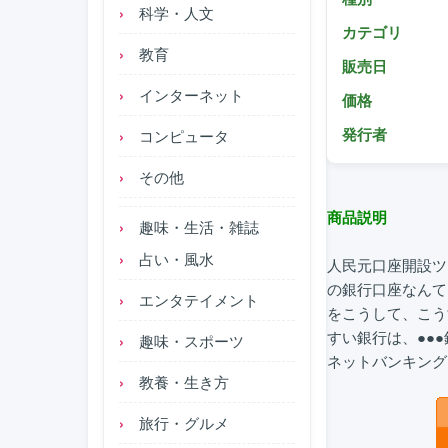
科学・人文
カテゴリ
教育
販売日
インターネット
価格
発行者
コンピュータ
その他
商品説明
趣味・生活・雑誌
占い・風水
人民元口座開設ツ
の銀行口座なんて
エンタテイメント
をこうして、こう
すい銀行は、●●
趣味・スポーツ
ネットバンキング
教養・生き方
旅行・グルメ