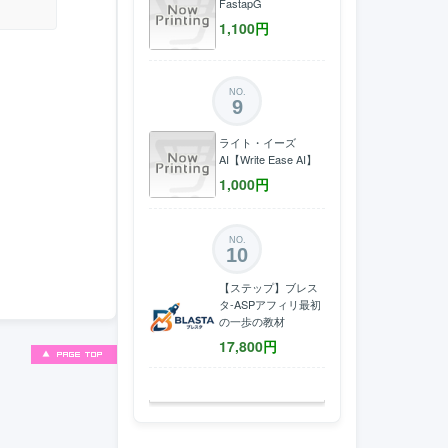
FastapG
1,100
円
NO.
9
ライト・イーズ
AI【Write Ease AI】
1,000
円
NO.
10
【ステップ】ブレス
タ-ASPアフィリ最初
の一歩の教材
17,800
円