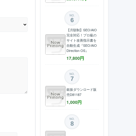
NO.
6
【月額制】SEO/AIO
完全対応！プロ級の
サイト改善指示書を
自動生成『SEO/AIO
Direction OS』
17,800
円
NO.
7
銀振ダウンロード販
売D81187
1,000
円
NO.
8