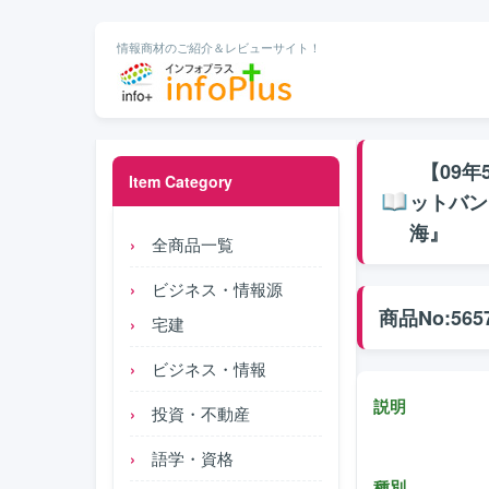
情報商材のご紹介＆レビューサイト！
【09年
Item Category
ットバン
海』
全商品一覧
ビジネス・情報源
商品No:565
宅建
ビジネス・情報
説明
投資・不動産
語学・資格
種別