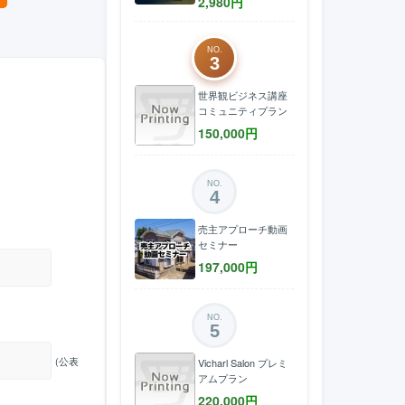
2,980
円
NO.
3
世界観ビジネス講座
コミュニティプラン
150,000
円
NO.
4
売主アプローチ動画
セミナー
197,000
円
NO.
5
(公表
Vicharl Salon プレミ
アムプラン
220,000
円