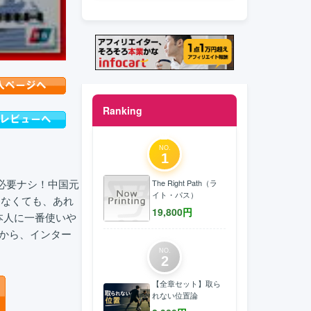
Ranking
NO.
1
必要ナシ！中国元
The Right Path（ラ
イト・パス）
きなくても、あれ
19,800
円
本人に一番使いや
設から、インター
NO.
2
【全章セット】取ら
れない位置論