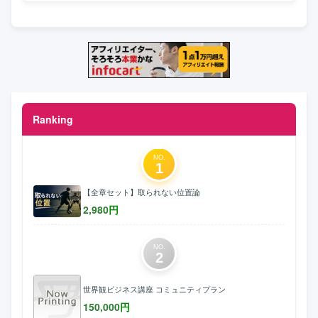
Ranking
NO.
1
【全章セット】取られない位置論
2,980
円
NO.
2
世界観ビジネス講座 コミュニティプラン
150,000
円