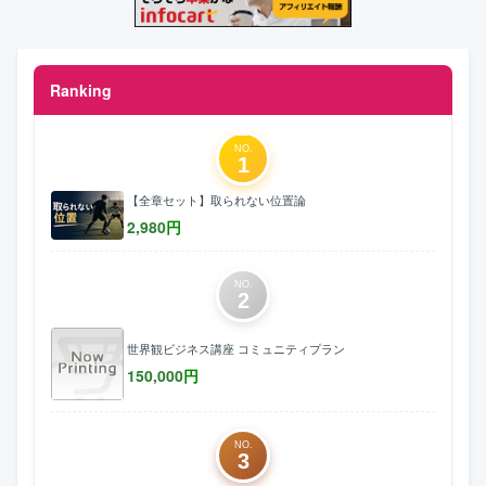
Ranking
NO.
1
【全章セット】取られない位置論
2,980
円
NO.
2
世界観ビジネス講座 コミュニティプラン
150,000
円
NO.
3