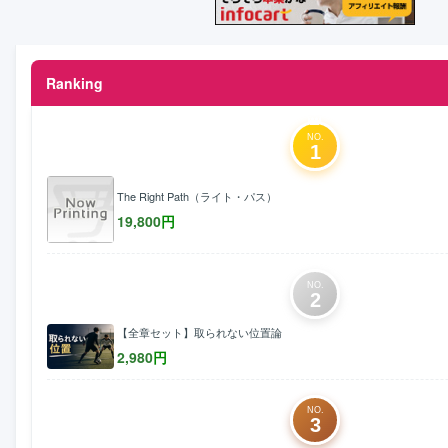
Ranking
NO.
1
The Right Path（ライト・パス）
19,800
円
NO.
2
【全章セット】取られない位置論
2,980
円
NO.
3