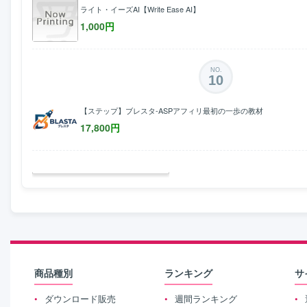
ライト・イーズAI【Write Ease AI】
1,000
円
NO.
10
【ステップ】ブレスタ-ASPアフィリ最初の一歩の教材
17,800
円
商品種別
ランキング
サ
ダウンロード販売
週間ランキング