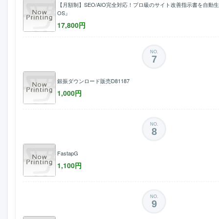
【月額制】SEO/AIO完全対応！プロ級のサイト改善指示書を自動生成『SEO
OS』
17,800
円
NO.
7
銀振ダウンロード販売D81187
1,000
円
NO.
8
FastapG
1,100
円
NO.
9