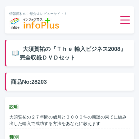
情報商材のご紹介＆レビューサイト！
ダウンロード販売
大須賀祐の『Ｔｈｅ 輸入ビジネス2008』
完全収録ＤＶＤセット
有料メルマガ
オンライン物販
商品No:28203
有料会員サービス
説明
無料ダウンロード
大須賀祐の２７年間の歳月と３０００件の商談の果てに編み
出した輸入で成功する方法をあなたに教えます
種別