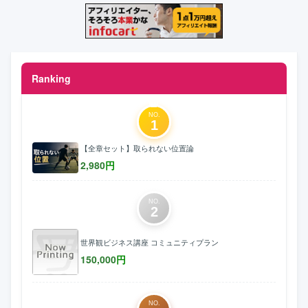
Ranking
NO.
1
【全章セット】取られない位置論
2,980
円
NO.
2
世界観ビジネス講座 コミュニティプラン
150,000
円
NO.