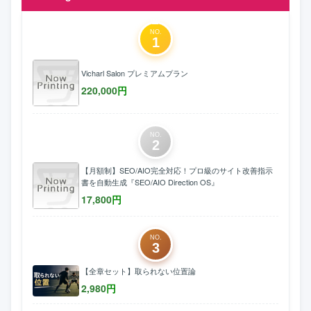
NO.
1
Vicharl Salon プレミアムプラン
220,000
円
NO.
2
【月額制】SEO/AIO完全対応！プロ級のサイト改善指示
書を自動生成『SEO/AIO Direction OS』
17,800
円
NO.
3
【全章セット】取られない位置論
2,980
円