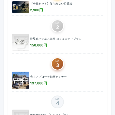
【全章セット】取られない位置論
2,980
円
NO.
2
世界観ビジネス講座 コミュニティプラン
150,000
円
NO.
3
売主アプローチ動画セミナー
197,000
円
NO.
4
Vicharl Salon プレミアムプラン