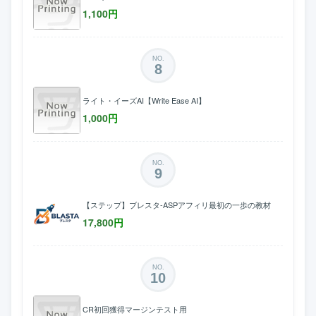
1,100
円
NO.
8
ライト・イーズAI【Write Ease AI】
1,000
円
NO.
9
【ステップ】ブレスタ-ASPアフィリ最初の一歩の教材
17,800
円
NO.
10
CR初回獲得マージンテスト用