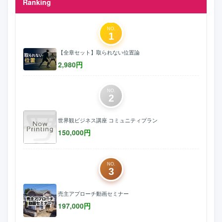
Ranking
NO.
1
【全章セット】取られない位置論
2,980
円
NO.
2
世界観ビジネス講座 コミュニティプラン
150,000
円
NO.
3
売主アプローチ動画セミナー
197,000
円