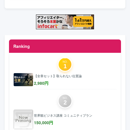
Ranking
NO.
1
【全章セット】取られない位置論
2,980
円
NO.
2
世界観ビジネス講座 コミュニティプラン
150,000
円