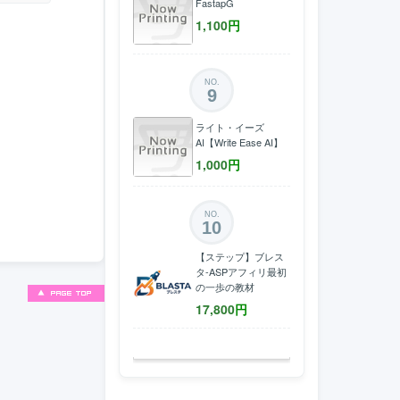
FastapG
1,100
円
NO.
9
ライト・イーズ
AI【Write Ease AI】
1,000
円
NO.
10
【ステップ】ブレス
タ-ASPアフィリ最初
の一歩の教材
17,800
円