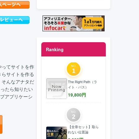
Ranking
やってサイトを作
NO.
1
さらサイトを作る
 そんなアナタだ
The Right Path（ラ
イト・パス）
あったら知りたい
19,800
円
ップアプリケーシ
NO.
2
【全章セット】取ら
れない位置論