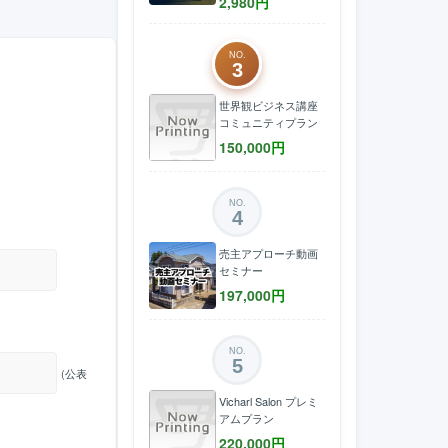
2,980
円
NO.
3
世界観ビジネス講座
コミュニティプラン
150,000
円
NO.
4
売主アプローチ動画
セミナー
197,000
円
NO.
5
(公表
Vicharl Salon プレミ
アムプラン
220,000
円