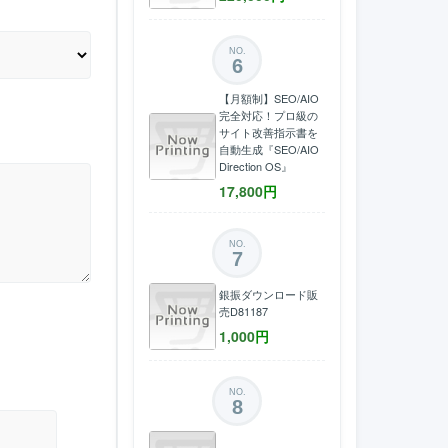
NO.
6
【月額制】SEO/AIO
完全対応！プロ級の
サイト改善指示書を
自動生成『SEO/AIO
Direction OS』
17,800
円
NO.
7
銀振ダウンロード販
売D81187
1,000
円
NO.
8