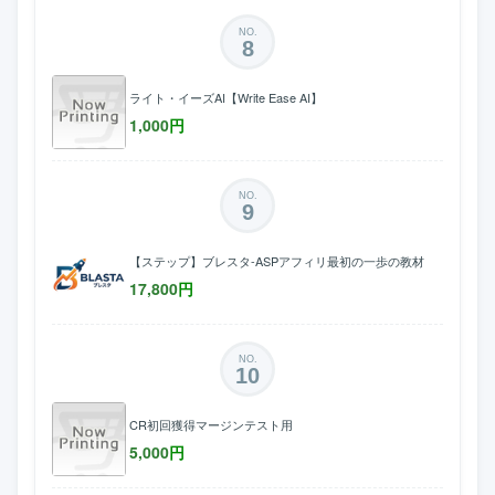
NO.
8
ライト・イーズAI【Write Ease AI】
1,000
円
NO.
9
【ステップ】ブレスタ-ASPアフィリ最初の一歩の教材
17,800
円
NO.
10
CR初回獲得マージンテスト用
5,000
円