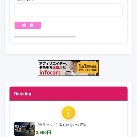
Ranking
NO.
1
【全章セット】取られない位置論
2,980
円