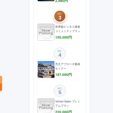
2,980
円
NO.
3
世界観ビジネス講座
コミュニティプラン
150,000
円
NO.
4
売主アプローチ動画
セミナー
197,000
円
NO.
5
Vicharl Salon プレミ
アムプラン
220,000
円