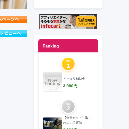
Ranking
NO.
1
ピッタリ補助金
3,980
円
NO.
2
【全章セット】取ら
れない位置論