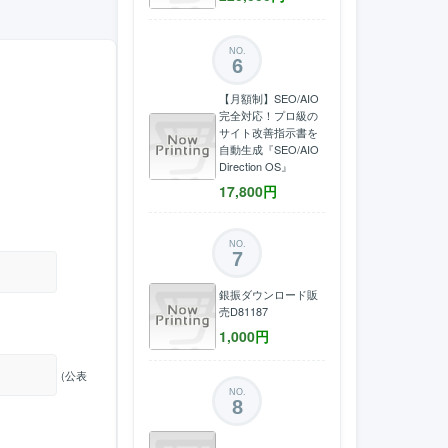
NO.
6
【月額制】SEO/AIO
完全対応！プロ級の
サイト改善指示書を
自動生成『SEO/AIO
Direction OS』
17,800
円
NO.
7
銀振ダウンロード販
売D81187
1,000
円
(公表
NO.
8