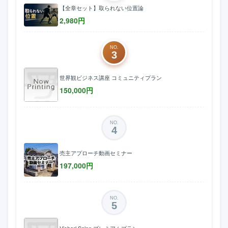
【全章セット】取られない位置論
2,980
円
NO.
3
世界観ビジネス講座 コミュニティプラン
150,000
円
NO.
4
売主アプローチ動画セミナー
197,000
円
NO.
5
Vicharl Salon プレミアムプラン