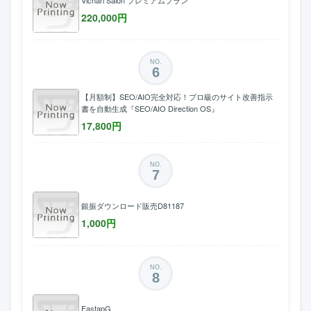
220,000
円
NO.
6
【月額制】SEO/AIO完全対応！プロ級のサイト改善指示
書を自動生成『SEO/AIO Direction OS』
17,800
円
NO.
7
銀振ダウンロード販売D81187
1,000
円
NO.
8
FastapG