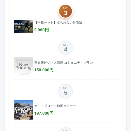
NO.
3
【全章セット】取られない位置論
2,980
円
NO.
4
世界観ビジネス講座 コミュニティプラン
150,000
円
NO.
5
売主アプローチ動画セミナー
197,000
円