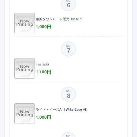
NO.
6
銀振ダウンロード販売D81187
1,000
円
NO.
7
FastapG
1,100
円
NO.
8
ライト・イーズAI【Write Ease AI】
1,000
円
NO.