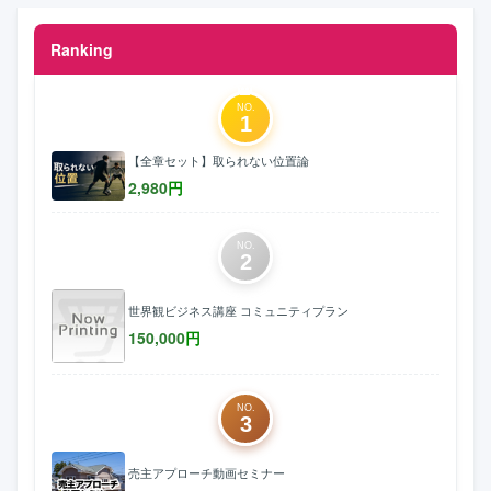
Ranking
NO.
1
【全章セット】取られない位置論
2,980
円
NO.
2
世界観ビジネス講座 コミュニティプラン
150,000
円
NO.
3
売主アプローチ動画セミナー