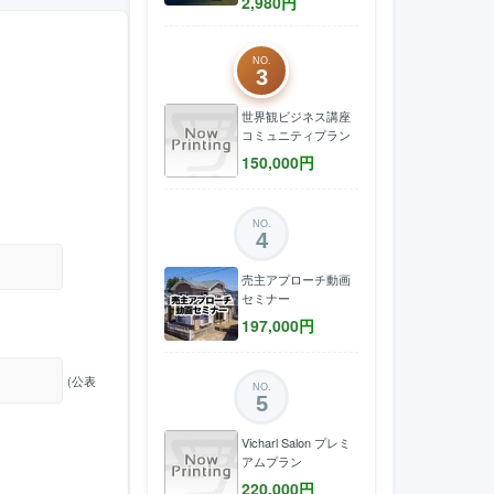
2,980
円
NO.
3
世界観ビジネス講座
コミュニティプラン
150,000
円
NO.
4
売主アプローチ動画
セミナー
197,000
円
(公表
NO.
5
Vicharl Salon プレミ
アムプラン
220,000
円