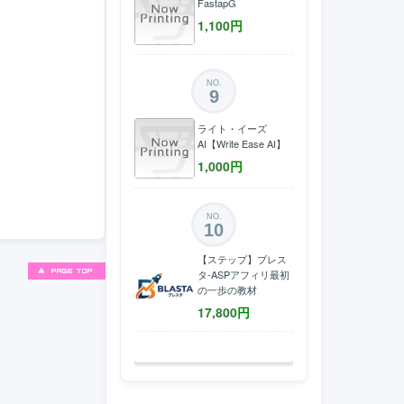
FastapG
1,100
円
NO.
9
ライト・イーズ
AI【Write Ease AI】
1,000
円
NO.
10
【ステップ】ブレス
タ-ASPアフィリ最初
の一歩の教材
17,800
円