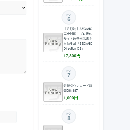
NO.
6
【月額制】SEO/AIO
完全対応！プロ級の
サイト改善指示書を
自動生成『SEO/AIO
Direction OS』
17,800
円
NO.
7
銀振ダウンロード販
売D81187
1,000
円
NO.
8