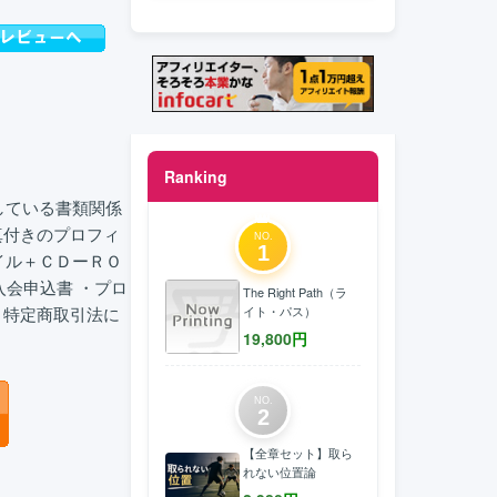
Ranking
している書類関係
真付きのプロフィ
NO.
1
イル＋ＣＤーＲＯ
入会申込書 ・プロ
The Right Path（ラ
・特定商取引法に
イト・パス）
19,800
円
NO.
2
【全章セット】取ら
れない位置論