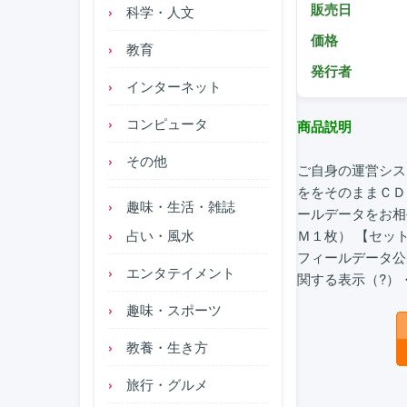
販売日
科学・人文
価格
教育
発行者
インターネット
コンピュータ
商品説明
その他
ご自身の運営シス
ををそのままＣＤ
趣味・生活・雑誌
ールデータをお相
占い・風水
Ｍ１枚） 【セッ
フィールデータ公
エンタテイメント
関する表示（?）
趣味・スポーツ
教養・生き方
旅行・グルメ