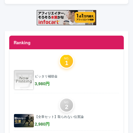
Ranking
NO.
1
ピッタリ補助金
3,980
円
NO.
2
【全章セット】取られない位置論
2,980
円