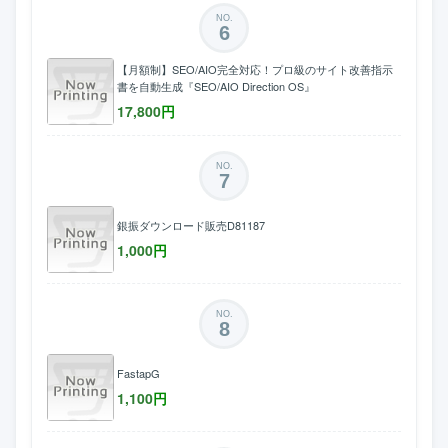
NO.
6
【月額制】SEO/AIO完全対応！プロ級のサイト改善指示
書を自動生成『SEO/AIO Direction OS』
17,800
円
NO.
7
銀振ダウンロード販売D81187
1,000
円
NO.
8
FastapG
1,100
円