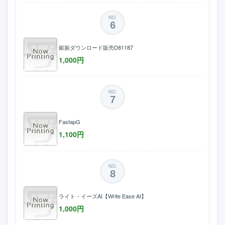
NO.
6
銀振ダウンロード販売D81187
1,000
円
NO.
7
FastapG
1,100
円
NO.
8
ライト・イーズAI【Write Ease AI】
1,000
円