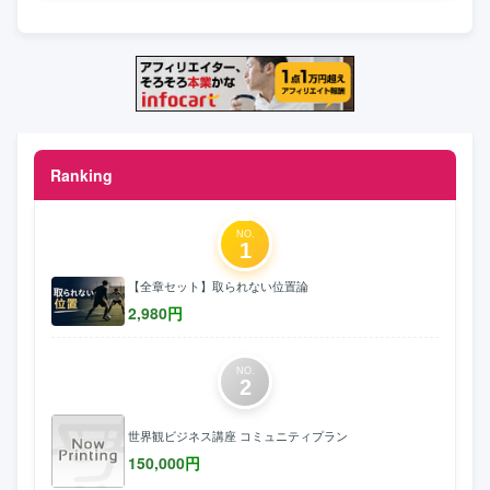
Ranking
NO.
1
【全章セット】取られない位置論
2,980
円
NO.
2
世界観ビジネス講座 コミュニティプラン
150,000
円