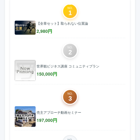
NO.
1
【全章セット】取られない位置論
2,980
円
NO.
2
世界観ビジネス講座 コミュニティプラン
150,000
円
NO.
3
売主アプローチ動画セミナー
197,000
円
NO.