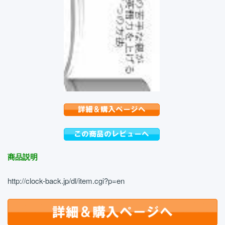
商品説明
http://clock-back.jp/dl/item.cgi?p=en