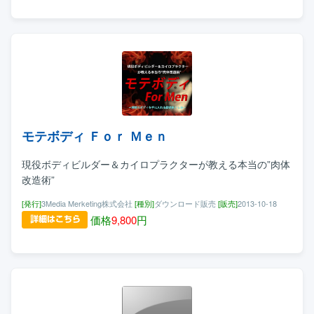
モテボディ Ｆｏｒ Ｍｅｎ
現役ボディビルダー＆カイロプラクターが教える本当の”肉体
改造術”
[発行]
3Media Merketing株式会社
[種別]
ダウンロード販売
[販売]
2013-10-18
価格
9,800
円