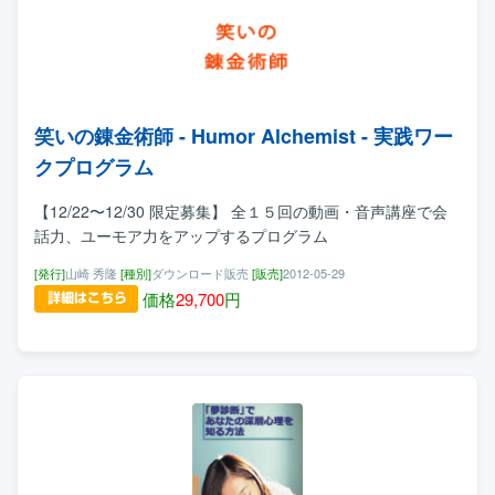
笑いの錬金術師 - Humor Alchemist - 実践ワー
クプログラム
【12/22〜12/30 限定募集】 全１５回の動画・音声講座で会
話力、ユーモア力をアップするプログラム
[発行]
山崎 秀隆
[種別]
ダウンロード販売
[販売]
2012-05-29
価格
29,700
円