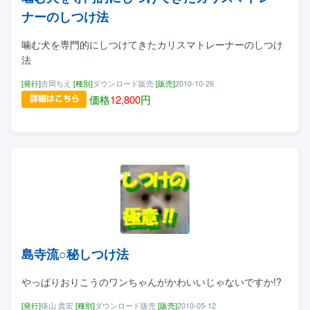
ナーのしつけ法
噛む犬を専門的にしつけてきたカリスマトレーナーのしつけ
法
[発行]
吉岡ちえ
[種別]
ダウンロード販売
[販売]
2010-10-26
価格
12,800
円
島寺流○秘しつけ法
やっぱりおりこうのワンちゃんがかわいいじゃないですか!?
[発行]
俵山 貴宏
[種別]
ダウンロード販売
[販売]
2010-05-12