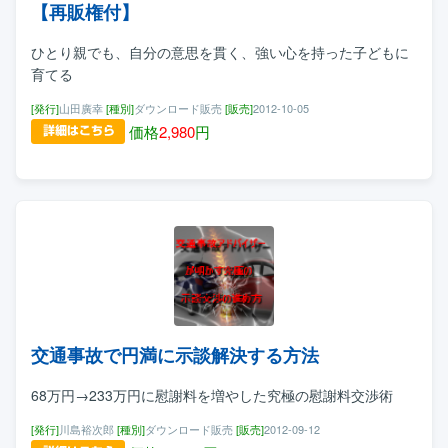
【再販権付】
ひとり親でも、自分の意思を貫く、強い心を持った子どもに
育てる
[発行]
山田廣幸
[種別]
ダウンロード販売
[販売]
2012-10-05
価格
2,980
円
交通事故で円満に示談解決する方法
68万円→233万円に慰謝料を増やした究極の慰謝料交渉術
[発行]
川島裕次郎
[種別]
ダウンロード販売
[販売]
2012-09-12