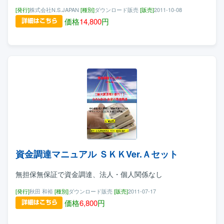
[発行]
株式会社N.S.JAPAN
[種別]
ダウンロード販売
[販売]
2011-10-08
価格
14,800
円
資金調達マニュアル ＳＫＫVer.Ａセット
無担保無保証で資金調達、法人・個人関係なし
[発行]
秋田 和裕
[種別]
ダウンロード販売
[販売]
2011-07-17
価格
6,800
円