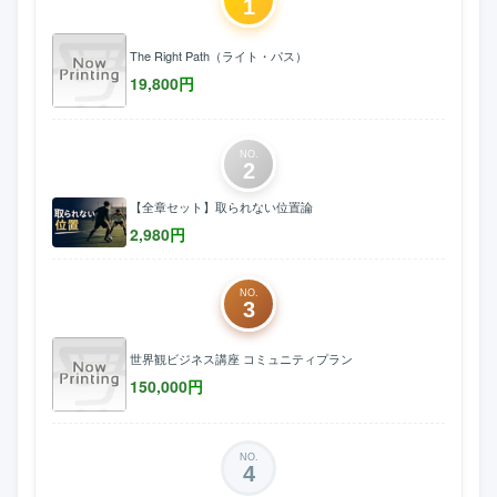
1
The Right Path（ライト・パス）
19,800
円
NO.
2
【全章セット】取られない位置論
2,980
円
NO.
3
世界観ビジネス講座 コミュニティプラン
150,000
円
NO.
4