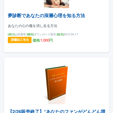
夢診断であなたの深層心理を知る方法
あなたの心の傷を消し去る方法
[発行]
山田廣幸
[種別]
ダウンロード販売
[販売]
2012-04-17
価格
1,000
円
【2/26販売終了】“あなたのファンがどんどん増