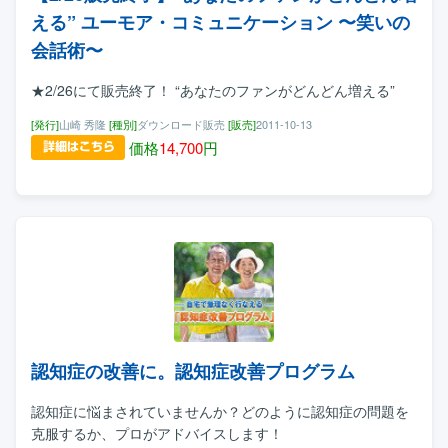
える” ユーモア・コミュニケーション 〜笑いの
会話術〜
★2/26にて販売終了！ “あなたのファンがどんどん増える”
[発行]
山崎 秀隆
[種別]
ダウンロード販売
[販売]
2011-10-13
価格
14,700
円
認知症の改善に。認知症改善プログラム
認知症に悩まされていませんか？どのように認知症の問題を
克服するか、プロがアドバイスします！