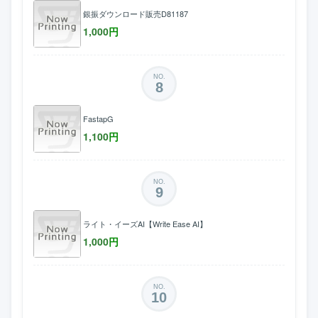
銀振ダウンロード販売D81187
1,000
円
NO.
8
FastapG
1,100
円
NO.
9
ライト・イーズAI【Write Ease AI】
1,000
円
NO.
10