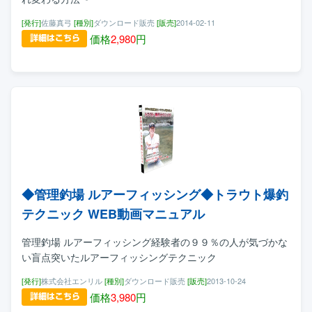
[発行]
佐藤真弓
[種別]
ダウンロード販売
[販売]
2014-02-11
価格
2,980
円
◆管理釣場 ルアーフィッシング◆トラウト爆釣
テクニック WEB動画マニュアル
管理釣場 ルアーフィッシング経験者の９９％の人が気づかな
い盲点突いたルアーフィッシングテクニック
[発行]
株式会社エンリル
[種別]
ダウンロード販売
[販売]
2013-10-24
価格
3,980
円