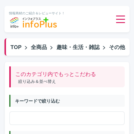
情報商材のご紹介＆レビューサイト！
ダウンロード販売
TOP
>
全商品
>
趣味・生活・雑誌
>
その他
有料メルマガ
このカテゴリ内でもっとこだわる
オンライン物販
絞り込み＆並べ替え
有料会員サービス
キーワードで絞り込む
無料ダウンロード