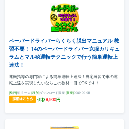
ペーパードライバーらくらく脱出マニュアル 教
習不要！ 14のペーパードライバー克服カリキュ
ラムとマル秘運転テクニックで行う簡単運転上
達法！
運転指導の専門家による簡単運転上達法！自宅練習で車の運
転上達を実現したいならこの教材一冊でOKです！
[発行]
細川 一夫
[種別]
ダウンロード販売
[販売]
2009-09-05
価格
9,900
円