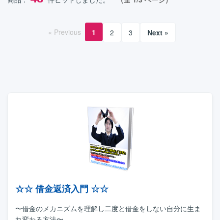
« Previous
1
2
3
Next »
☆☆ 借金返済入門 ☆☆
〜借金のメカニズムを理解し二度と借金をしない自分に生ま
れ変わる方法〜