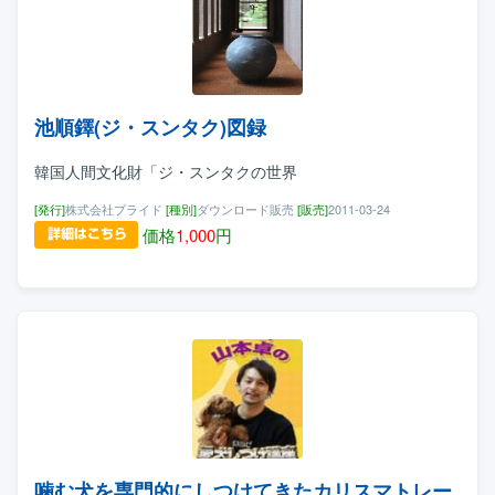
池順鐸(ジ・スンタク)図録
韓国人間文化財「ジ・スンタクの世界
[発行]
株式会社プライド
[種別]
ダウンロード販売
[販売]
2011-03-24
価格
1,000
円
噛む犬を専門的にしつけてきたカリスマトレー