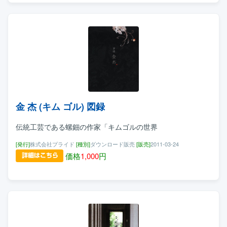
金 杰 (キム ゴル) 図録
伝統工芸である螺鈿の作家「キムゴルの世界
[発行]
株式会社プライド
[種別]
ダウンロード販売
[販売]
2011-03-24
価格
1,000
円