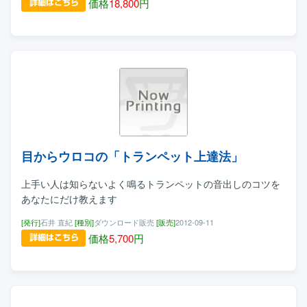
価格
18,800
円
目からウロコの「トランペット上達法」
上手い人は知らないよく鳴るトランペットの音出しのコツを
あなたにだけ教えます
[発行]
石井 直紀
[種別]
ダウンロード販売
[販売]
2012-09-11
価格
5,700
円