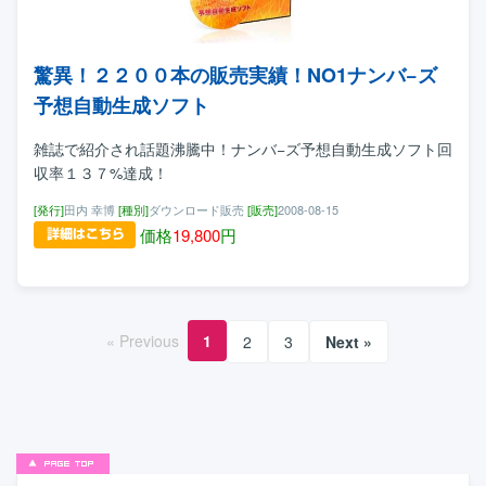
驚異！２２００本の販売実績！NO1ナンバ−ズ
予想自動生成ソフト
雑誌で紹介され話題沸騰中！ナンバ−ズ予想自動生成ソフト回
収率１３７%達成！
[発行]
田内 幸博
[種別]
ダウンロード販売
[販売]
2008-08-15
価格
19,800
円
« Previous
1
2
3
Next »