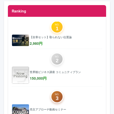
Ranking
NO.
1
【全章セット】取られない位置論
2,980
円
NO.
2
世界観ビジネス講座 コミュニティプラン
150,000
円
NO.
3
売主アプローチ動画セミナー