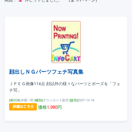
顔出しＮＧパーツフェチ写真集
ＪＰＥＧ画像114点 顔以外の様々なパーツとポーズを「フェ
チ写」
[発行]
亀井陽一郎
[種別]
ダウンロード販売
[販売]
2007-10-16
価格
1,980
円