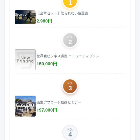
1
【全章セット】取られない位置論
2,980
円
NO.
2
世界観ビジネス講座 コミュニティプラン
150,000
円
NO.
3
売主アプローチ動画セミナー
197,000
円
NO.
4