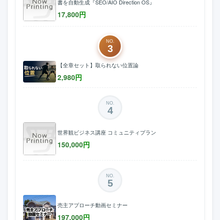
書を自動生成『SEO/AIO Direction OS』
17,800
円
NO.
3
【全章セット】取られない位置論
2,980
円
NO.
4
世界観ビジネス講座 コミュニティプラン
150,000
円
NO.
5
売主アプローチ動画セミナー
197,000
円