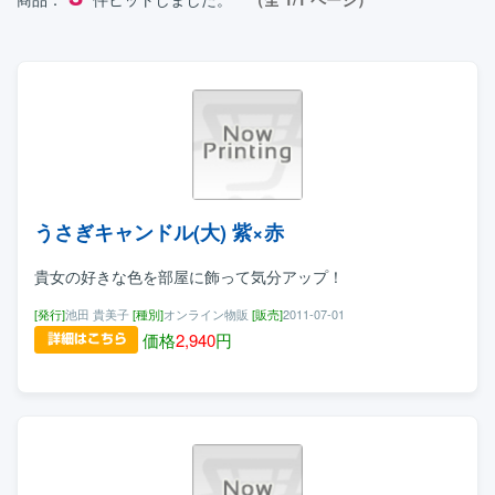
うさぎキャンドル(大) 紫×赤
貴女の好きな色を部屋に飾って気分アップ！
[発行]
池田 貴美子
[種別]
オンライン物販
[販売]
2011-07-01
価格
2,940
円