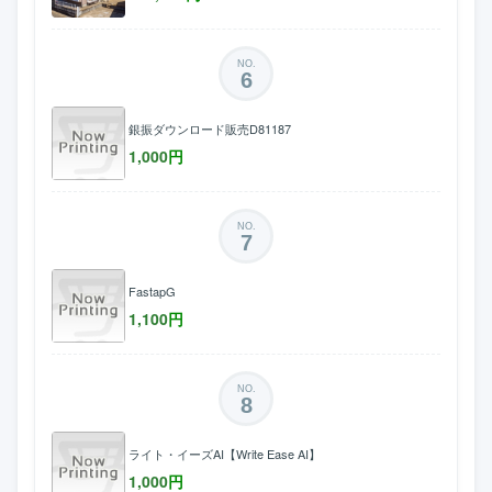
NO.
6
銀振ダウンロード販売D81187
1,000
円
NO.
7
FastapG
1,100
円
NO.
8
ライト・イーズAI【Write Ease AI】
1,000
円